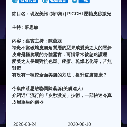
收看節目
收聽節目
下載
節目名：現況美訊 (第9集) | PICCHI 壓軸皮秒激光
主持 : 莊思敏
內容：嘉賓主持：陳蕊蕊
祛斑不當破壞皮膚角質層的惡果成愛美之人的惡夢
皮膚是極脆弱的身體器官，可惜常常被忽略護理
愛美之人長期對抗色斑、痤瘡、乾燥老化等，苦無
對策
有没有一種較全面美膚的方法，提升皮膚健康？
今集由莊思敏聯同陳蕊蕊(美膚達人)
介紹近年流行的「皮秒激光」技術，一部快速令真
皮層重生的儀器
2020-08-24
2020-08-10