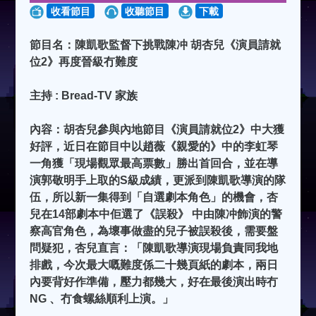
收看節目
收聽節目
下載
節目名：陳凱歌監督下挑戰陳冲 胡杏兒《演員請就
位2》再度晉級冇難度
主持 : Bread-TV 家族
內容：胡杏兒參與內地節目《演員請就位2》中大獲
好評，近日在節目中以趙薇《親愛的》中的李虹琴
一角獲「現場觀眾最高票數」勝出首回合，並在導
演郭敬明手上取的S級成績，更派到陳凱歌導演的隊
伍，所以新一集得到「自選劇本角色」的機會，杏
兒在14部劇本中佢選了《誤殺》 中由陳冲飾演的警
察高官角色，為壞事做盡的兒子被誤殺後，需要盤
問疑犯，杏兒直言：「陳凱歌導演現場負責同我地
排戲，今次最大嘅難度係二十幾頁紙的劇本，兩日
內要背好作準備，壓力都幾大，好在最後演出時冇
NG 、冇食螺絲順利上演。」