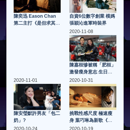
自資6位數字創業 模媽
陳奕迅 Eason Chan
張穎沁進軍時裝界
第二主打《是但求其
愛》MV 說書人身份唱
2020-11-08
出感情百味
陳嘉桓慘被稱「肥桓」
激發瘦身意志 生日與
家人過
2020-11-01
2020-10-31
陳安瑩默許男友「包二
挑戰性感尺度 極速瘦
奶」?
身 葉巧琳為新歌《二
人份》MV 入行以來最
2020-10-24
2020-10-19