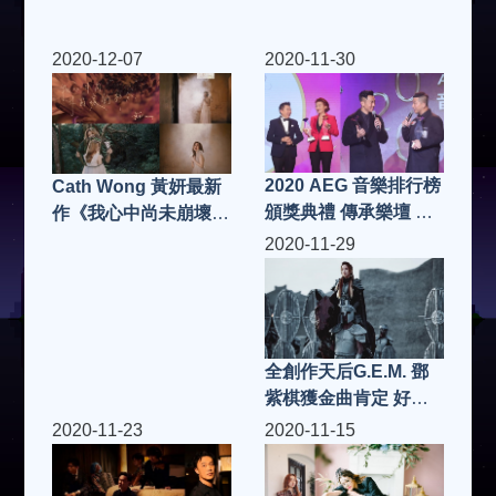
2020-12-07
2020-11-30
2020 AEG 音樂排行榜
Cath Wong 黃妍最新
頒獎典禮 傳承樂壇 嘉
作《我心中尚未崩壞的
許歌手音樂人
部分》MV千呼萬喚下
2020-11-29
終面世
全創作天后G.E.M. 鄧
紫棋獲金曲肯定 好歌
再一波 氣勢磅礡新單
2020-11-23
2020-11-15
曲〈萬國覺醒〉上架