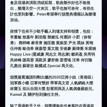
會及現場表演取消或延期，歌曲製作好也不敢推
出，樂壇天空一片灰沉，歌手也無可奈何，有些生
計也受到影響。Peter希望舉行頒獎典禮藉以為樂壇
加油。
疫情下也有不少歌手藝人到場支持和領獎，包括：
李蕙敏 敖嘉年 劉浩龍 鄧健泓 何雁詩 小肥（徐智
勇） 鄧梓峰 麥長青 施匡翹 葉振棠 尹光 黑妹 黃翊
伍仲衡 歐信希 蔣嘉瑩 葉文龍 安俊豪 蘇煒喬 朱紫嬈
Happy Live (翟威廉 周志文 周志康) 鄒莉盈 吳秀明
吳林峰 謝高晉 馮凱淇 廖舒衡 梁雪瑤 泫希 何衍隆
孔惠佳 蘇家欣 歐國成 Zpecial 馬天佑。
頒獎嘉賓邀請到剛出爐的2020亞洲小姐（香港區）
冠軍蔡小蝶 亞軍何雙妍 季軍高文君 人氣網絡大獎
林寶玉 炫出自我大獎 彭紫荊與及人氣偶像蘇皓兒。
Kawaii 及 關伊彤則擔任主持。
除了香港歌手之外，頒獎禮每年也會嘉許在香港有