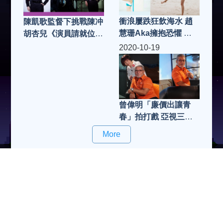
衝浪屢跌狂飲海水 趙
陳凱歌監督下挑戰陳冲
慧珊Aka擁抱恐懼 人
胡杏兒《演員請就位
前晒小三角
2》再度晉級冇難度
2020-10-19
曾偉明「廉價出讓青
春」拍打戲 亞視三倍
人工邀過檔
More