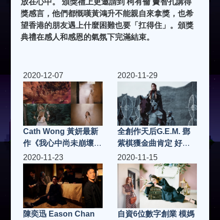
放在心中。 頒獎禮上更邀請到 柯有倫 竇智孔講得
獎感言，他們都慨嘆黃鴻升不能親自來拿獎，也希
望香港的朋友遇上什麼困難也要「扛得住」。頒獎
典禮在感人和感恩的氣氛下完滿結束。
2020-12-07
2020-11-29
Cath Wong 黃妍最新
全創作天后G.E.M. 鄧
作《我心中尚未崩壞的
紫棋獲金曲肯定 好歌
部分》MV千呼萬喚下
再一波 氣勢磅礡新單
2020-11-23
2020-11-15
終面世
曲〈萬國覺醒〉上架
自資6位數字創業 模媽
陳奕迅 Eason Chan