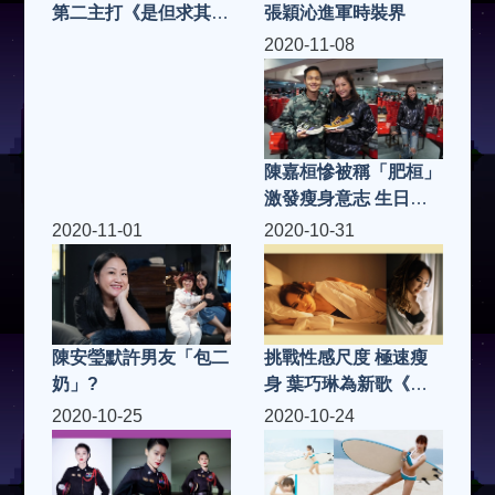
張穎沁進軍時裝界
第二主打《是但求其
愛》MV 說書人身份唱
2020-11-08
出感情百味
陳嘉桓慘被稱「肥桓」
激發瘦身意志 生日與
家人過
2020-11-01
2020-10-31
陳安瑩默許男友「包二
挑戰性感尺度 極速瘦
奶」?
身 葉巧琳為新歌《二
人份》MV 入行以來最
2020-10-25
2020-10-24
性感演出