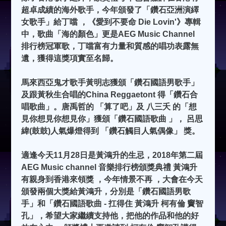
超卓成績的海外歌手，今年頒發了「鑽石亞洲演繹
女歌手」給丁噹 ，《愛到不要命 Die Lovin'》專輯
中，歌曲「海的顏色」更是AEG Music Channel
排行榜冠軍歌，丁噹富有力量和質感的唱功表露無
遺，獲得這獎項實至名歸。
馬來西亞鬼才歌手黃明志獲頒「鑽石國語男歌手」
及跟黃秋生合唱的China Reggaetont 得「鑽石合
唱歌曲」。唐禹哲的 「算了吧」及 八三夭 的「想
見你想見你想見你」獲頒「鑽石國語歌曲 」， 呂思
緯(鼓鼓)人氣爆燈得到 「鑽石觸目人氣偶像」 獎。
適逢今天11月28日是黃鴻升的生忌，2018年第二屆
AEG Music channel 音樂排行榜頒獎典禮 黃鴻升
有親身到香港來領獎 ，今年情景不再 ，大會在今天
頒發兩個大獎給黃鴻升，分別是「鑽石國語男歌
手」和「鑽石國語歌曲 - 扛得住 黃鴻升 柯有倫 竇智
孔」，希望大家繼續支持他，把他的作品和他的好