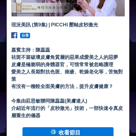
現況美訊 (第9集) | PICCHI 壓軸皮秒激光
分享
嘉賓主持：陳蕊蕊
祛斑不當破壞皮膚角質層的惡果成愛美之人的惡夢
皮膚是極脆弱的身體器官，可惜常常被忽略護理
愛美之人長期對抗色斑、痤瘡、乾燥老化等，苦無對
策
有没有一種較全面美膚的方法，提升皮膚健康？
今集由莊思敏聯同陳蕊蕊(美膚達人)
介紹近年流行的「皮秒激光」技術，一部快速令真皮
層重生的儀器
收看節目