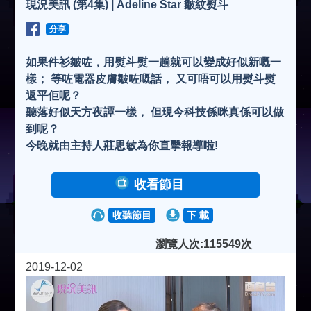
現況美訊 (第4集) | Adeline Star 皺紋熨斗
分享
如果件衫皺咗，用熨斗熨一趟就可以變成好似新嘅一
樣； 等咗電器皮膚皺咗嘅話， 又可唔可以用熨斗熨
返平佢呢？
聽落好似天方夜譚一樣， 但現今科技係咪真係可以做
到呢？
今晚就由主持人莊思敏為你直擊報導啦!
收看節目
收聽節目
下 載
瀏覽人次:115549次
2019-12-02