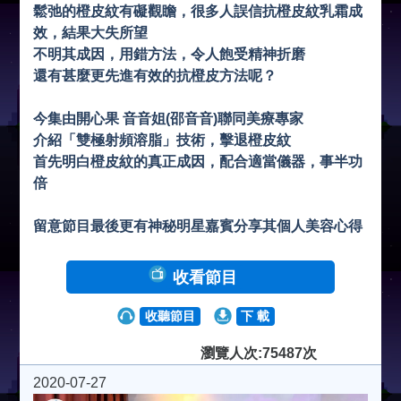
鬆弛的橙皮紋有礙觀瞻，很多人誤信抗橙皮紋乳霜成
效，結果大失所望
不明其成因，用錯方法，令人飽受精神折磨
還有甚麼更先進有效的抗橙皮方法呢？
今集由開心果 音音姐(邵音音)聯同美療專家
介紹「雙極射頻溶脂」技術，擊退橙皮紋
首先明白橙皮紋的真正成因，配合適當儀器，事半功
倍
留意節目最後更有神秘明星嘉賓分享其個人美容心得
收看節目
收聽節目
下 載
瀏覽人次:75487次
2020-07-27