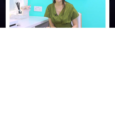
現況美訊 (第1集) | Ultra Shape V3 優立塑 標靶破脂
分享
一個突破傳統電視尺度的醫學美容節目。
想減肥，怕辛苦但又想即時見效？
最傳統”抽脂手術”想起承擔風險都怕怕
最慘既係會留有疤痕，復原時間長，又多副作用
想要窈窕既身形，係未一定要承受以上所講既過程先
擁有呢？
收看節目