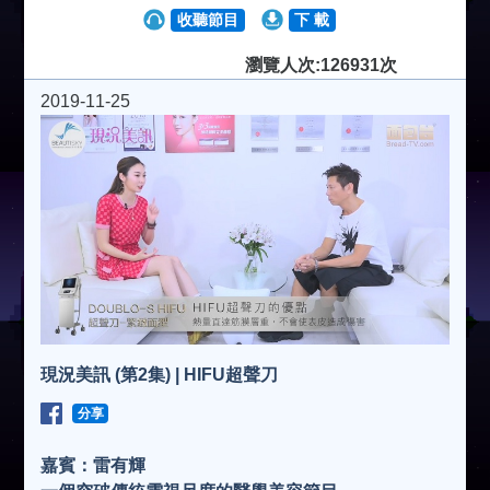
收聽節目
下 載
瀏覽人次:126931次
2019-11-25
現況美訊 (第2集) | HIFU超聲刀
分享
嘉賓：雷有輝