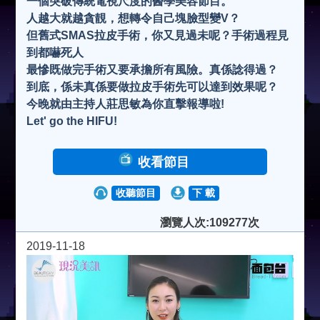
一個突破傳統電視尺度的醫學美容節目。
人越大就越貪靚，想轉令自己塊臉型變V？
但舊式SMAS拉皮手術，你又見過未呢？手術過程見
到都嚇死人
最慘既做完手術又要承擔所有風險。真係諗得過？
到底，係未真係要做拉皮手術先可以達到效果呢？
今晚就由主持人莊思敏為你直擊報導啦!
Let' go the HIFU!
收看節目
收聽節目
下 載
瀏覽人次:109277次
2019-11-18