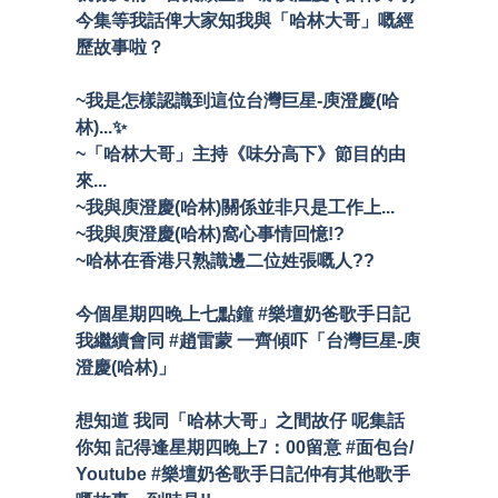
今集等我話俾大家知我與「哈林大哥」嘅經
歷故事啦？
~我是怎樣認識到這位台灣巨星-庾澄慶(哈
林)...✨
~「哈林大哥」主持《味分高下》節目的由
來...
~我與庾澄慶(哈林)關係並非只是工作上...
~我與庾澄慶(哈林)窩心事情回憶!?
~哈林在香港只熟識邊二位姓張嘅人??
今個星期四晚上七點鐘 #樂壇奶爸歌手日記
我繼續會同 #趙雷蒙 一齊傾吓「台灣巨星-庾
澄慶(哈林)」
想知道 我同「哈林大哥」之間故仔 呢集話
你知 記得逢星期四晚上7：00留意 #面包台/
Youtube #樂壇奶爸歌手日記仲有其他歌手