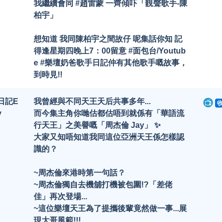
我繼續會同 #趙雷蒙 一齊傾吓「靚聲歌手-陳
柏宇」
想知道 我同陳柏宇之間故仔 呢集話你知 記
得逢星期四晚上7：00留意 #面包台/Youtub
e #樂壇奶爸歌手日記仲有其他歌手嘅故事，
到時見!!
日記E
我曾經與不同天王天后共事多年...
y
而今集主角你哋估都估唔到就係有「華語流
行天王」之美譽嘅「周杰倫 Jay」 ✨
大家又知唔知道我同這位亞洲天王係怎樣認
識的？
~周杰倫來港時第一句話？
~周杰倫獨自去機舖打機被包圍!?「差佬
佳」再次登場...
~這位樂壇天王為了提攜後輩竟然做一事...展
現大哥風範!!!