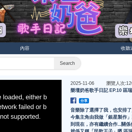
內容
收聽
Search
2025-11-06
瀏覽人次:12
樂壇奶爸歌手日記 EP.10 區瑞強
 loaded, either b
分享
twork failed or b
音樂除了選擇了我，也安排了好
 not supported.
今集主角由我做「銀星製作」
到現在，亦有繼續合作...關
就係又稱「民歌王子」嘅 區瑞強A