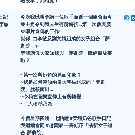
嘅故事，到時見!!
日記
今次我哋唔係講一位歌手而係一個組合而今
 李敏
集主角令到我人生有所轉折...第一次參與廣
東唱片宣傳的工作!
就係..由李敏及劉文娟組成的女子組合「夢
劇院」✨
等我話俾大家知我與「夢劇院」嘅經歷故事
啦？
~第一次與她們的見面印象!?
~我是如何帶領兩名大學生組成的「夢劇
院」脫穎而出...
~令我在音樂宣傳上有所轉變...
~二人稱呼我為...
今個星期四晚上七點鐘 #樂壇奶爸歌手日記
我繼續會同 #趙雷蒙 一齊傾吓「清新女子組
合-夢劇院」