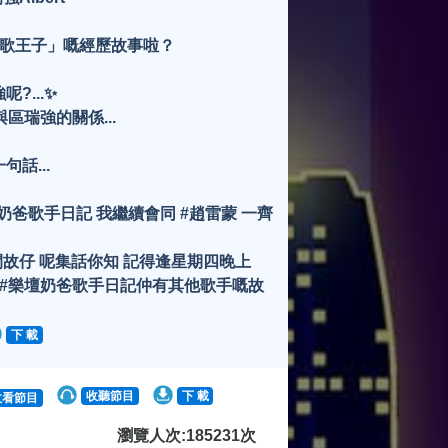
歌王子」嘅經歷故事啦？
?...✨
區瑞強的關係...
句話...
奶爸歌手日記 我繼續會同 #趙雷蒙 一齊
故仔 呢集話你知 記得逢星期四晚上
ube #樂壇奶爸歌手日記仲有其他歌手嘅故
下 載
收聽節目
下 載
收看節目
瀏覽人次:185231次