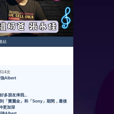
連結
614次
Albert
多朋友俾我...
到「寶麗金」和「Sony」期間，最後
係仲更加深
lbert