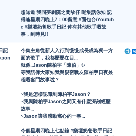
想知道 我同夢劇院之間故仔 呢集話你知 記
得逢星期四晚上7：00留意 #面包台/Youtub
e #樂壇奶爸歌手日記 仲有其他歌手嘅故
事，到時見!!
日記
今集主角從新人入行到慢慢成長成為獨一方
ason
面的歌手，我都歷歷在目...
就係..Jason陳柏宇「陳伯」✨
等我話俾大家知我與親密戰友陳柏宇日夜兼
程嘅奮鬥故事啦？
~我是怎樣認識到陳柏宇Jason？
~我與陳柏宇Jason之間又有什麼深刻經歷
故事...
~Jason讓我感動窩心的一事...
今個星期四晚上七點鐘 #樂壇奶爸歌手日記