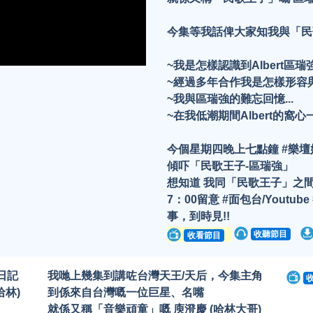
今集等我話俾大家知我與「民
~我是怎樣認識到Albert區瑞強呢
~經過多年合作我是怎樣形容與
~我與區瑞強的難忘回憶...
~在我低潮期間Albert的窩心一
今個星期四晚上七點鐘 #樂壇
傾吓「民歌王子-區瑞強」
想知道 我同「民歌王子」之間
7：00留意 #面包台/Yout
事，到時見!!
收聽節目
收看節目
日記
我哋上幾集到講咗台灣天王/天后，今集主角
哈林)
到係來自台灣嘅一位巨星、名嘴
就係又稱「音樂頑童」嘅 庾澄慶 (哈林大哥)