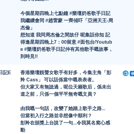
今個星期四晚上七點鐘 #樂壇奶爸歌手日記
我繼續會同 #趙雷蒙 一齊傾吓「亞洲天王-周
杰倫」
想知道 我同周杰倫之間故仔 呢集話你知 記
得逢星期四晚上7：00留意 #面包台/Youtub
e #樂壇奶爸歌手日記仲有其他歌手嘅故事，
到時見!!
日記E
香港樂壇靚聲女歌手有好多，今集主角「彭
羚 Cass」 可以話係當中嘅表表者。
但大家又有無諗過，呢位天籟歌后，係未出
道之前，只係一個平平無奇嘅文員？
由我嘅一句話，改變了她踏上歌手之路...
但當初入行之路並非想像中順利？
彭羚在頒獎上台說了一句...令我莫名窩心感
動