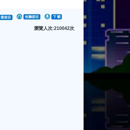
收聽節目
下 載
收看節目
瀏覽人次:210042次