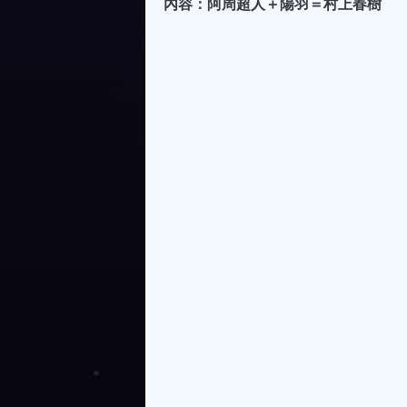
內容：阿周超人＋陽羽＝村上春樹