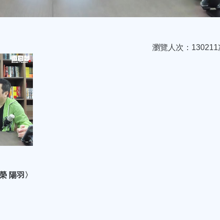
瀏覽人次：130211
榮 陽羽〉