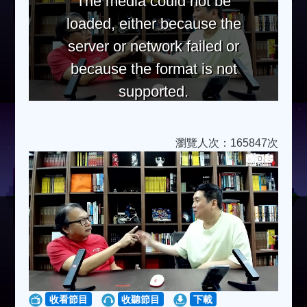
The media could not be
loaded, either because the
server or network failed or
because the format is not
supported.
瀏覽人次：165847次
收看節目
收聽節目
下載