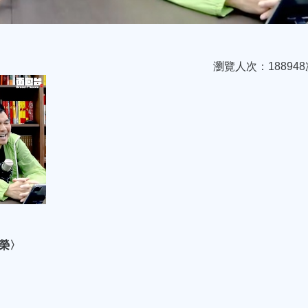
瀏覽人次：188948
超榮〉