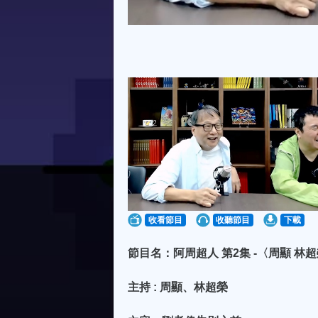
收看節目
收聽節目
下載
節目名：阿周超人 第2集 -〈周顯 林
主持 : 周顯、林超榮