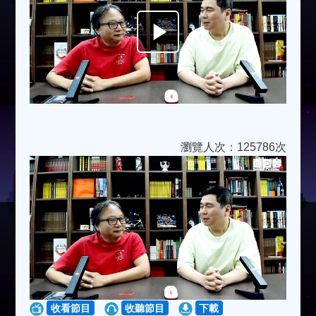
Play
Video
瀏覽人次：125786次
收看節目
收聽節目
下載