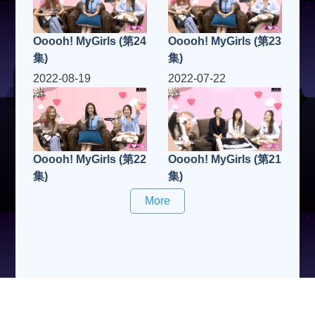
Ooooh! MyGirls (第24
Ooooh! MyGirls (第23
集)
集)
2022-08-19
2022-07-22
Ooooh! MyGirls (第21
Ooooh! MyGirls (第22
集)
集)
More