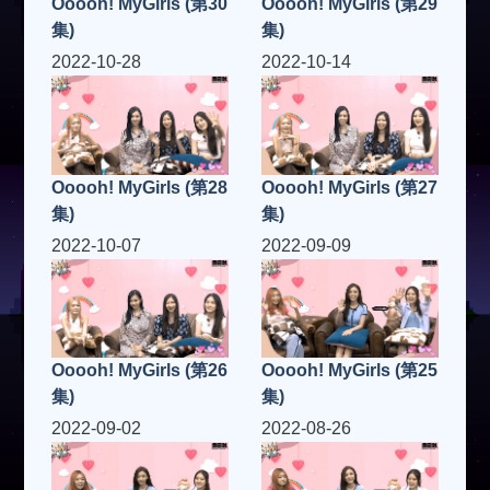
Ooooh! MyGirls (第30
Ooooh! MyGirls (第29
集)
集)
2022-10-28
2022-10-14
Ooooh! MyGirls (第28
Ooooh! MyGirls (第27
集)
集)
2022-10-07
2022-09-09
Ooooh! MyGirls (第26
Ooooh! MyGirls (第25
集)
集)
2022-09-02
2022-08-26