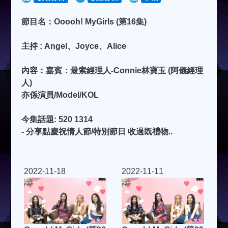
節目名：Ooooh! MyGirls (第16集)
主持 : Angel、Joyce、Alice
內容：嘉賓：最索經理人-Connie林寶玉 (阿儀經理
人)
亦係演員/Model/KOL
今集話題: 520 1314
- 分享點慶祝情人節/特別節日 收過既禮物..
2022-11-18
2022-11-11