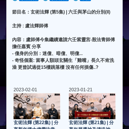
節目名：玄術法輝 (第5集) | 六壬與茅山的分別(II)
主持 : 盧法輝師傅
內容：盧師傅今集繼續邀請六壬紫靈宫-殷法青師傅
擔任嘉賓 分享
- 僮身的分別：迷僮、暗僮、明僮...
- 奇怪個案: 當事人額頭玄關生「雞嘴」長久不肯洗
澡 更曾試過從15樓跳落樓 沒有任何損傷..?
2023-02-01
2023-01-21
玄術法輝 (第22集) | 分
玄術法輝 (第21集) | 分