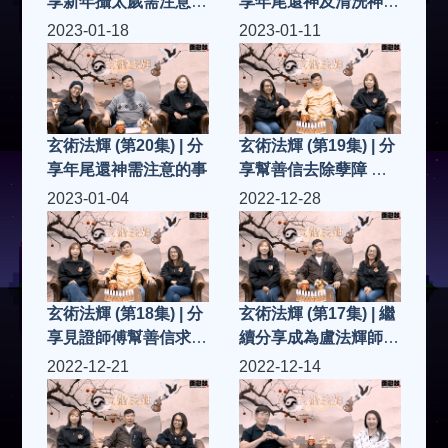
享新年攝太歲需注意的
享年尾還神及清洗神像
事/禁忌
神壇需注意的事/禁忌
2023-01-18
2023-01-11
玄術法輝 (第20集) | 分
玄術法輝 (第19集) | 分
享年尾還神需注意的事
享幫善信去除孽障 化
孽、解孽
2023-01-04
2022-12-28
玄術法輝 (第18集) | 分
玄術法輝 (第17集) | 繼
享見證師傅幫善信求助
續分享成為盧法輝師傅
的個案：驅邪
弟子過程、感受...
2022-12-21
2022-12-14