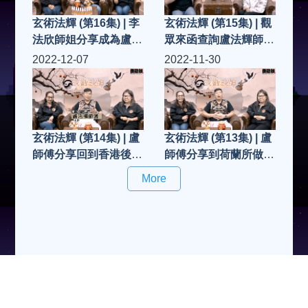
玄術法輝 (第16集) | 李
玄術法輝 (第15集) | 觀
法欣師姐分享成為盧法
眾來函查詢盧法輝師
輝師傅弟子過程、感
傅: 如想拜師入門做弟
2022-12-07
2022-11-30
受...
子..有什麼要求/資格?
玄術法輝 (第14集) | 盧
玄術法輝 (第13集) | 盧
師傅分享回到香港後求
師傅分享到荷蘭所做法
助善信的個案
事、求助善信個案
More