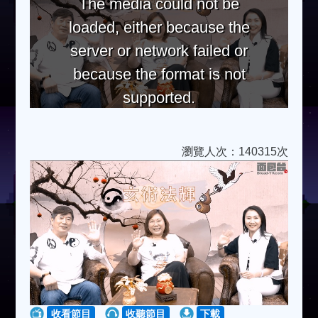
The media could not be
loaded, either because the
server or network failed or
because the format is not
supported.
瀏覽人次：140315次
收看節目
收聽節目
下載