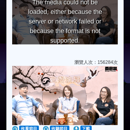
The media could not be
loaded, either because the
server or network failed or
because the format is not
supported.
瀏覽人次：156284次
收看節目
收聽節目
下載