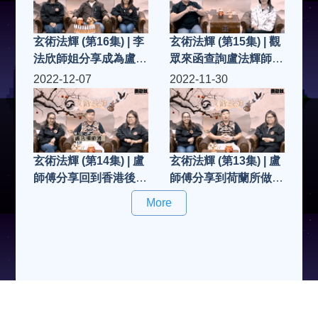
玄術法輝 (第16集) | 李
玄術法輝 (第15集) | 觀
法欣師姐分享成為盧法
眾來函查詢盧法輝師
輝師傅弟子過程、感
傅: 如想拜師入門做弟
2022-12-07
2022-11-30
受...
子..有什麼要求/資格?
玄術法輝 (第14集) | 盧
玄術法輝 (第13集) | 盧
師傅分享回到香港後求
師傅分享到荷蘭所做法
助善信的個案
事、求助善信個案
More