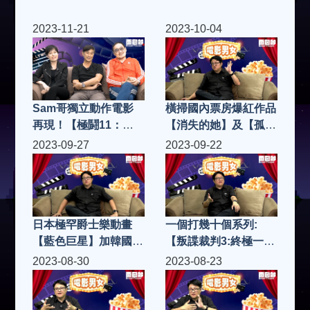
2023-11-21
2023-10-04
Sam哥獨立動作電影
橫掃國內票房爆紅作品
再現！【極鬪11：零
【消失的她】及【孤注
下八度】再次挑戰科
一擲】|電影男女 S4(第
2023-09-27
2023-09-22
幻、警匪、槍戰題
18集)
材！|電影男女 S4(第
19集)
日本極罕爵士樂動畫
一個打幾十個系列:
【藍色巨星】加韓國招
【叛諜裁判3:終極一
牌男人情懷【救參的
戰】以暴易暴大化人
2023-08-30
2023-08-23
士】|電影男女 S4(第
心！|電影男女 S4(第
17集)
16集)