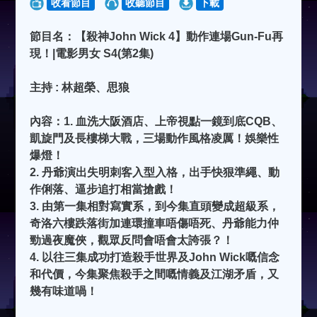
收看節目
收聽節目
下載
節目名：【殺神John Wick 4】動作連場Gun-Fu再
現！|電影男女 S4(第2集)
主持 : 林超榮、思狼
內容：1. 血洗大阪酒店、上帝視點一鏡到底CQB、
凱旋門及長樓梯大戰，三場動作風格凌厲！娛樂性
爆燈！
2. 丹爺演出失明刺客入型入格，出手快狠準繩、動
作俐落、逼步追打相當搶戲！
3. 由第一集相對寫實系，到今集直頭變成超級系，
奇洛六樓跌落街加連環撞車唔傷唔死、丹爺能力仲
勁過夜魔俠，觀眾反問會唔會太誇張？！
4. 以往三集成功打造殺手世界及John Wick嘅信念
和代價，今集聚焦殺手之間嘅情義及江湖矛盾，又
幾有味道喎！