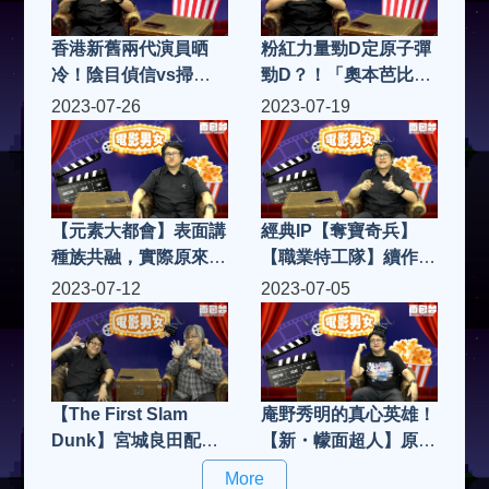
香港新舊兩代演員晒
粉紅力量勁D定原子彈
冷！陰目偵信vs掃毒
勁D？！「奧本芭比」
3！|電影男女 S4(第15
效應全球熱爆！|電影
2023-07-26
2023-07-19
集)
男女 S4(第14集)
【元素大都會】表面講
經典IP【奪寶奇兵】
種族共融，實際原來係
【職業特工隊】續作同
羅密歐與朱麗葉？！|
期上映，究竟邊套得？
2023-07-12
2023-07-05
電影男女 S4(第13集)
邊套吸引到新一代入
場？|電影男女 S4(第
12集)
【The First Slam
庵野秀明的真心英雄！
Dunk】宮城良田配音
【新・幪面超人】原來
師同你介紹配音界的人
都係拍緊EVA！|電影
More