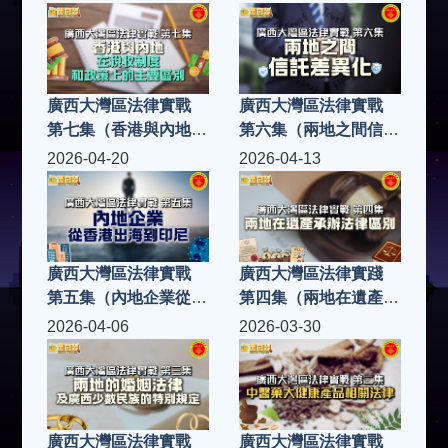
廣西大灣區法律實戰
廣西大灣區法律實戰
第七集（香港與內地在
第六集（兩地之間信託
稅收制度和政策上的主
差異化）
2026-04-20
2026-04-13
要區別）
廣西大灣區法律實戰
廣西大灣區法律實踐
第五集（內地企業從香
第四集（兩地在遺產承
港出海到印尼）
辦法律區別）
2026-04-06
2026-03-30
廣西大灣區法律實戰
廣西大灣區法律實戰