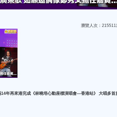
瀏覽人次：215511
14年再來港完成《林曉培心動座標演唱會—香港站》 大唱多首