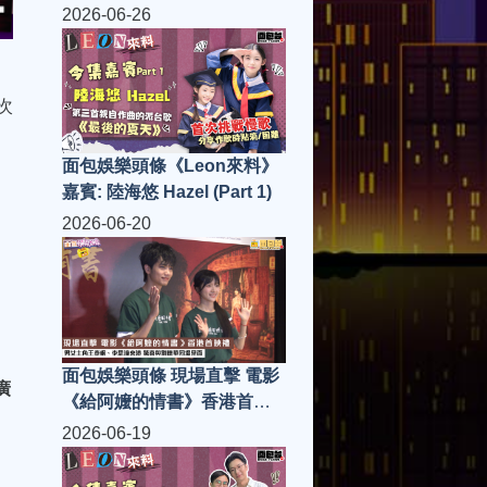
禮「慈善女王」趙曾學韞教
2026-06-26
授率領「大中華文化全球協
會」凝聚社會各界慈善力量
籌款助基層家庭
次
面包娛樂頭條《Leon來料》
嘉賓: 陸海悠 Hazel (Part 1)
2026-06-20
面包娛樂頭條 現場直擊 電影
廣
《給阿嬤的情書》香港首映
禮 男女主角王彥桐、李思潼
2026-06-19
來港 驚喜與劉德華同場見面