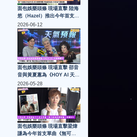
面包娛樂頭條 現場直擊 陸海
悠（Hazel）推出今年首支單
曲《最後的夏天》 第三首親
2026-06-12
自作曲作品 首次挑戰慢歌 專
訪陸海悠 分享並介紹新歌...
面包娛樂頭條 現場直擊 邵音
音與黃夏蕙為《HOY AI 天氣
預報》 「打頭陣」報天氣 專
2026-05-28
訪邵音音與黃夏蕙分享感受...
面包娛樂頭條 現場直擊梁煒
謙為今年首支單曲《無可救