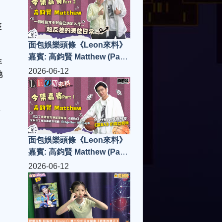
座
面包娛樂頭條《Leon來料》
嘉賓: 高鈞賢 Matthew (Part
年
2)
2026-06-12
她
面包娛樂頭條《Leon來料》
嘉賓: 高鈞賢 Matthew (Part
1)
2026-06-12