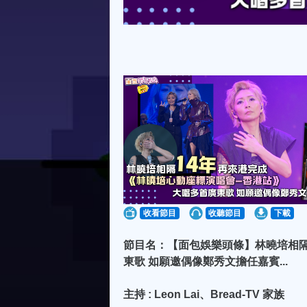
收看節目
收聽節目
下載
節目名：【面包娛樂頭條】林曉培相隔
東歌 如願邀偶像鄭秀文擔任嘉賓...
主持 : Leon Lai、Bread-TV 家族