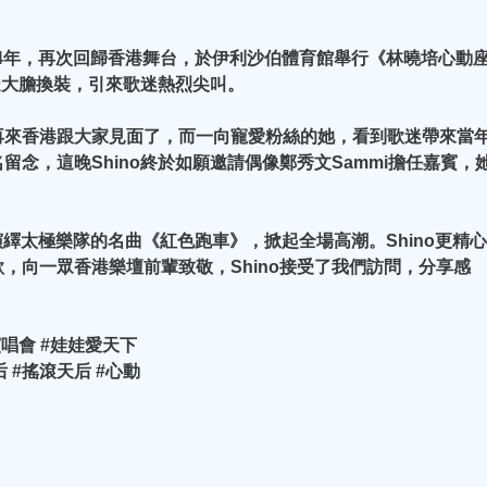
隔14年，再次回歸香港舞台，於伊利沙伯體育館舉行《林曉培心動
台邊大膽換裝，引來歌迷熱烈尖叫。
再來香港跟大家見面了，而一向寵愛粉絲的她，看到歌迷帶來當
念，這晚Shino終於如願邀請偶像鄭秀文Sammi擔任嘉賓，
，演繹太極樂隊的名曲《紅色跑車》，掀起全場高潮。Shino更精心
，向一眾香港樂壇前輩致敬，Shino接受了我們訪問，分享感
演唱會 #娃娃愛天下
 #搖滾天后 #心動