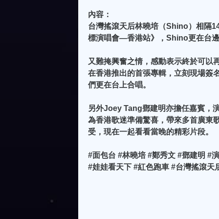
內容：
台灣搖滾天后林曉培（Shino）相
標演唱會—香港站》，Shino更在
又難掩興奮之情，感動表示終於可以
在香港推出的首張專輯，立刻現場簽名留
們更在台上合唱。
另外Joey Tang鄧建明亦擔任嘉賓
為香港歌迷準備驚喜，帶來多首廣東歌
受，現在一起看看當晚的精彩片段。
#面包台 #林曉培 #鄭秀文 #鄧建明 #
#娃娃看天下 #紅色跑車 #台灣搖滾天后