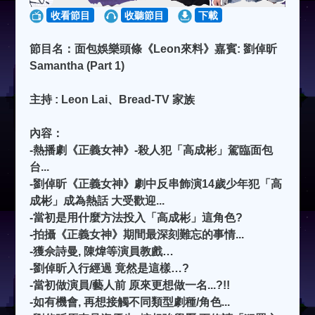
收看節目
收聽節目
下載
節目名：面包娛樂頭條《Leon來料》嘉賓: 劉倬昕
Samantha (Part 1)
主持 : Leon Lai、Bread-TV 家族
內容：
-熱播劇《正義女神》-殺人犯「高成彬」駕臨面包
台...
-劉倬昕《正義女神》劇中反串飾演14歲少年犯「高
成彬」成為熱話 大受歡迎...
-當初是用什麼方法投入「高成彬」這角色?
-拍攝《正義女神》期間最深刻難忘的事情...
-獲佘詩曼, 陳煒等演員教戲…
-劉倬昕入行經過 竟然是這樣…?
-當初做演員/藝人前 原來更想做一名...?!!
-如有機會, 再想接觸不同類型劇種/角色...