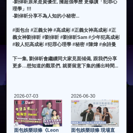
-劉倬昕原來是資優生, 擁超強學歷 更修讀「犯罪心
理學」!!!
-劉倬昕分享不為人知的小秘密...
#面包台 #正義女神 #高成彬 #正義女神高成彬 #正
義女神劉倬昕 #劉倬昕 #劉倬昕Sam #少年犯高成彬
#殺人犯高成彬 #犯罪心理學 #秘密 #陳煒 #佘詩曼
下一集, 劉倬昕會繼續同大家見面傾偈, 跟我們分享
更多…想知道的觀眾們, 就要留意下集的播出時間...
2026-07-03
2026-06-30
面包娛樂頭條《Leon
面包娛樂頭條 現場直