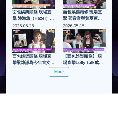
面包娛樂頭條 現場直
面包娛樂頭條 現場直
擊 陸海悠（Hazel）推
擊 邵音音與黃夏蕙為
出今年首支單曲《最後
《HOY AI 天氣預報》
2026-05-28
2026-05-15
的夏天》 第三首親自
「打頭陣」報天氣 專
作曲作品 首次挑戰慢
訪邵音音與黃夏蕙分享
歌 專訪陸海悠 分享並
感受...
介紹新歌...
面包娛樂頭條 現場直
【面包娛樂頭條】 現
擊梁煒謙為今年首支單
場直擊Lolly Talk成員
曲《無可救藥的戀愛
郭曉妍（AhYo）與曾
More
腦》拍攝MV 首次一手
美欣（MeiMei）挑戰
包辦作曲、填詞、編曲
高強度體能賽事 專訪
和監製
AhYo & MeiMei順利
完成比賽 分享感受