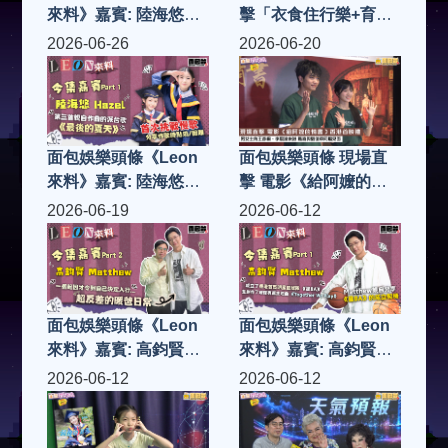
來料》嘉賓: 陸海悠
擊「衣食住行樂+育」
Hazel (Part 2)
慈善活動啟動禮「慈善
2026-06-26
2026-06-20
女王」趙曾學韞教授率
領「大中華文化全球協
會」凝聚社會各界慈善
力量 籌款助基層家庭
面包娛樂頭條《Leon
面包娛樂頭條 現場直
來料》嘉賓: 陸海悠
擊 電影《給阿嬤的情
Hazel (Part 1)
書》香港首映禮 男女
2026-06-19
2026-06-12
主角王彥桐、李思潼來
港 驚喜與劉德華同場
見面
面包娛樂頭條《Leon
面包娛樂頭條《Leon
來料》嘉賓: 高鈞賢
來料》嘉賓: 高鈞賢
Matthew (Part 2)
Matthew (Part 1)
2026-06-12
2026-06-12