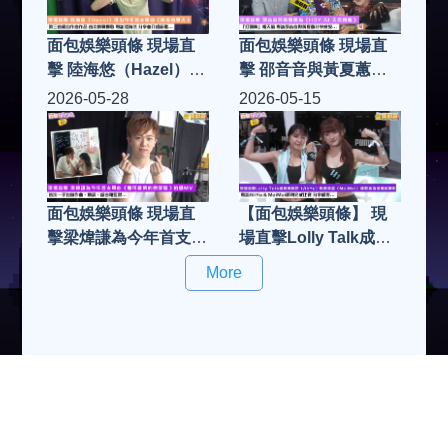
面包娛樂頭條 現場直
面包娛樂頭條 現場直
擊 陸海悠（Hazel）推
擊 邵音音與黃夏蕙為
出今年首支單曲《最後
《HOY AI 天氣預報》
2026-05-28
2026-05-15
的夏天》 第三首親自
「打頭陣」報天氣 專
作曲作品 首次挑戰慢
訪邵音音與黃夏蕙分享
歌 專訪陸海悠 分享並
感受...
介紹新歌...
面包娛樂頭條 現場直
【面包娛樂頭條】 現
擊梁煒謙為今年首支單
場直擊Lolly Talk成員
曲《無可救藥的戀愛
郭曉妍（AhYo）與曾
More
腦》拍攝MV 首次一手
美欣（MeiMei）挑戰
包辦作曲、填詞、編曲
高強度體能賽事 專訪
和監製
AhYo & MeiMei順利
完成比賽 分享感受