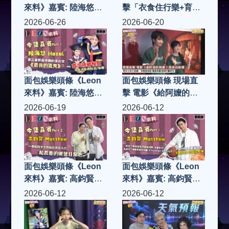
來料》嘉賓: 陸海悠
擊「衣食住行樂+育」
Hazel (Part 2)
慈善活動啟動禮「慈善
2026-06-26
2026-06-20
女王」趙曾學韞教授率
領「大中華文化全球協
會」凝聚社會各界慈善
力量 籌款助基層家庭
面包娛樂頭條《Leon
面包娛樂頭條 現場直
來料》嘉賓: 陸海悠
擊 電影《給阿嬤的情
Hazel (Part 1)
書》香港首映禮 男女
2026-06-19
2026-06-12
主角王彥桐、李思潼來
港 驚喜與劉德華同場
見面
面包娛樂頭條《Leon
面包娛樂頭條《Leon
來料》嘉賓: 高鈞賢
來料》嘉賓: 高鈞賢
Matthew (Part 2)
Matthew (Part 1)
2026-06-12
2026-06-12