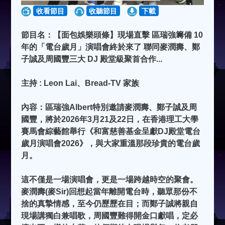
收看節目
收聽節目
下載
節目名：【面包娛樂頭條】現場直擊 區瑞強籌備 10
年的「電台歲月」演唱會終於來了 聯同麥潤壽、鄭
子誠及周國豐三大 DJ 殿堂級聚首合作...
主持 : Leon Lai、Bread-TV 家族
內容：區瑞強Albert特別邀請麥潤壽、鄭子誠及周
國豐，將於2026年3月21及22日，在香港理工大學
賽馬會綜藝館舉行《和富慈善基金呈獻DJ殿堂電台
歲月演唱會2026》，與大家重溫那段珍貴的電台歲
月。
這不僅是一場演唱會，更是一場跨越時空的聚會。
麥潤壽(麥Sir)回想起當年離開電台時，聽眾那份不
捨的真摯情感，至今仍歷歷在目；而鄭子誠將親自
現場講獨白兼唱歌，周國豐難得開金口獻唱，定必