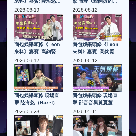
來料》嘉賓: 陸海悠
擊 電影《給阿嬤的情
Hazel (Part 1)
書》香港首映禮 男女
2026-06-19
2026-06-12
主角王彥桐、李思潼來
港 驚喜與劉德華同場
見面
面包娛樂頭條《Leon
面包娛樂頭條《Leon
來料》嘉賓: 高鈞賢
來料》嘉賓: 高鈞賢
Matthew (Part 2)
Matthew (Part 1)
2026-06-12
2026-06-12
面包娛樂頭條 現場直
面包娛樂頭條 現場直
擊 陸海悠（Hazel）推
擊 邵音音與黃夏蕙為
出今年首支單曲《最後
《HOY AI 天氣預報》
2026-05-28
2026-05-15
的夏天》 第三首親自
「打頭陣」報天氣 專
作曲作品 首次挑戰慢
訪邵音音與黃夏蕙分享
歌 專訪陸海悠 分享並
感受...