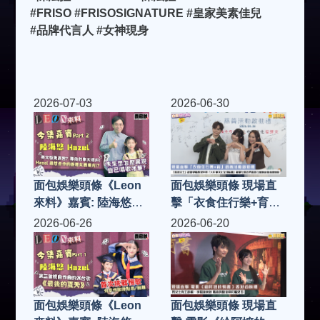
#FRISO #FRISOSIGNATURE #皇家美素佳兒
#品牌代言人 #女神現身
2026-07-03
2026-06-30
面包娛樂頭條《Leon
面包娛樂頭條 現場直
來料》嘉賓: 陸海悠
擊「衣食住行樂+育」
Hazel (Part 2)
慈善活動啟動禮「慈善
2026-06-26
2026-06-20
女王」趙曾學韞教授率
領「大中華文化全球協
會」凝聚社會各界慈善
力量 籌款助基層家庭
面包娛樂頭條《Leon
面包娛樂頭條 現場直