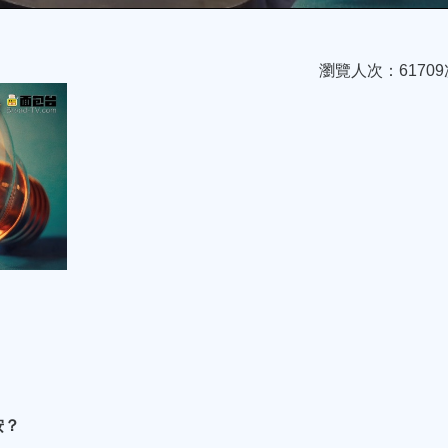
瀏覽人次：61709
按？