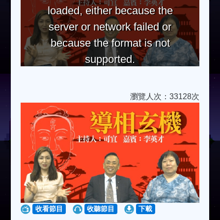
loaded, either because the
server or network failed or
because the format is not
supported.
瀏覽人次：33128次
收看節目
收聽節目
下載