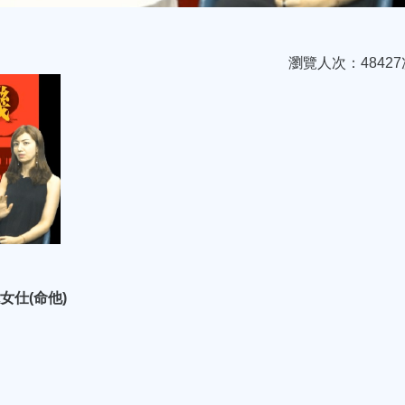
瀏覽人次：48427
鏡女仕(命他)