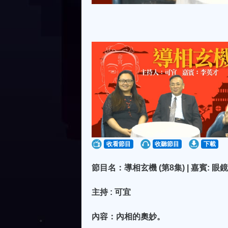
收看節目
收聽節目
下載
節目名：導相玄機 (第8集) | 嘉賓: 眼
主持 : 可宜
內容：內相的奧妙。