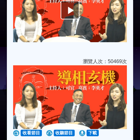
Play
Video
瀏覽人次：50469次
收看節目
收聽節目
下載