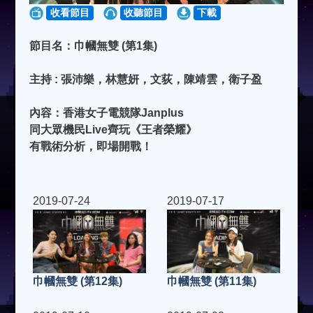
收看節目
收聽節目
下載
節目名：巾幗無雙 (第1集)
主持 : 張沛樂，林慧妍，文荻，陳靖雲，衛子盈
內容：香港女子電競隊Janplus
同大眾機民Live齊玩《王者榮耀》
有戰術分析，即場開戰！
2019-07-24
2019-07-17
巾幗無雙 (第11集)
巾幗無雙 (第12集)