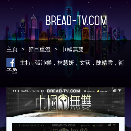
Bread-TV.com
主頁
節目重溫
巾幗無雙
主持 : 張沛樂，林慧妍，文荻，陳靖雲，衛
子盈