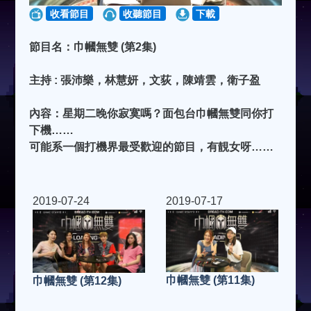
收看節目
收聽節目
下載
節目名：巾幗無雙 (第2集)
主持 : 張沛樂，林慧妍，文荻，陳靖雲，衛子盈
內容：星期二晚你寂寞嗎？面包台巾幗無雙同你打
下機……
可能系一個打機界最受歡迎的節目，有靚女呀……
2019-07-24
2019-07-17
巾幗無雙 (第11集)
巾幗無雙 (第12集)