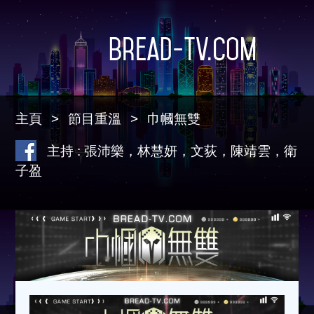
Bread-TV.com
主頁
節目重溫
巾幗無雙
主持 : 張沛樂，林慧妍，文荻，陳靖雲，衛
子盈