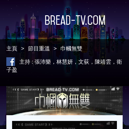
Bread-TV.com
主頁
節目重溫
巾幗無雙
主持 : 張沛樂，林慧妍，文荻，陳靖雲，衛
子盈