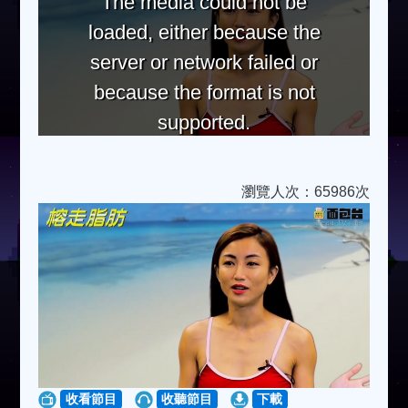
The media could not be
loaded, either because the
server or network failed or
because the format is not
supported.
瀏覽人次：65986次
收看節目
收聽節目
下載