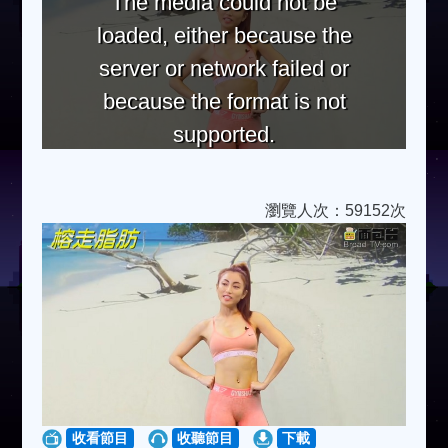
The media could not be
loaded, either because the
server or network failed or
because the format is not
supported.
瀏覽人次：59152次
收看節目
收聽節目
下載