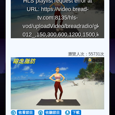
HLS playlist request error at
URL: https://video.bread-
tv.com:8135/hls-
vod/uploadVideo/breadradio/gkf-
012_,150,300,600,1200,1500,kbps.mp
瀏覽人次：55731次
收看節目
收聽節目
下載