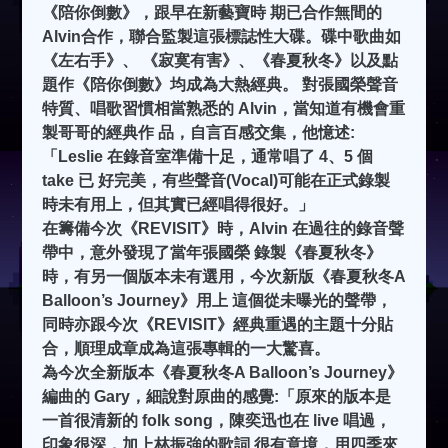
《陪你倒數》，跟早在新藝寶時 期已合作無間的
Alvin合作，聯合監製這張標誌性大碟。碟中歌曲如
《左右手》、 《寂寞有害》、《春夏秋冬》以及點
題作《陪你倒數》均成為大熱經典。 對張國榮聲音
特質、唱歌習慣相當熟悉的 Alvin，當知道有機會重
製哥哥的經典作 品，自言百感交集，他憶述:
「Leslie 在錄音室準備十足，通常唱了 4、5 個
take 已 好完美，有些聲音(Vocal)可能在正式錄製
時未有用上，但其實已經唱得很好。」
在籌備今次《REVISIT》時，Alvin 在過往的錄音聲
帶中，意外發現了當年張國榮 錄製《春夏秋冬》
時，有另一個版本未有選用，今次新版《春夏秋冬A
Balloon’s Journey》用上 這個從未曝光的聲帶，
同時亦跟今次《REVISIT》經典重遇的主題十分貼
合，順理成章成為這張專輯的一大驚喜。
為今次全新版本《春夏秋冬A Balloon’s Journey》
編曲的 Gary，細說對原曲的感覺:「原來的版本是
一首很清新的 folk song，陳奕迅也在 live 唱過，
印象很深，加上林振強的歌詞 很有意境，用四季來