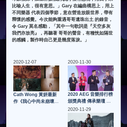
比喻人生，很有意思。」Gary 在編曲構思上，用上
不同樂器 代表四個季節，意在營造放眼世界，帶有
釋懷的感覺。今次能夠重遇哥哥遺珠出土 的錄音，
令 Gary 莫名感動，「其中一句歌詞是『天空多灰
我們亦放亮』，再聽著 哥哥的聲音，有種恍如隔世
的感觸，製作時自己更是幾度落淚。」
2020-12-07
2020-11-30
2020 AEG 音樂排行榜
Cath Wong 黃妍最新
頒獎典禮 傳承樂壇 嘉
作《我心中尚未崩壞的
許歌手音樂人
部分》MV千呼萬喚下
2020-11-29
終面世