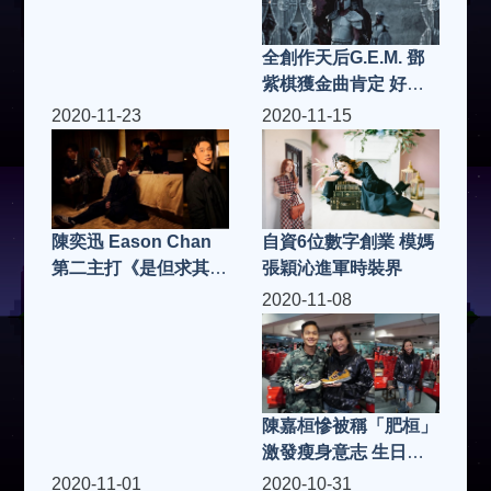
全創作天后G.E.M. 鄧
紫棋獲金曲肯定 好歌
再一波 氣勢磅礡新單
2020-11-23
2020-11-15
曲〈萬國覺醒〉上架
自資6位數字創業 模媽
陳奕迅 Eason Chan
張穎沁進軍時裝界
第二主打《是但求其
愛》MV 說書人身份唱
2020-11-08
出感情百味
陳嘉桓慘被稱「肥桓」
激發瘦身意志 生日與
家人過
2020-11-01
2020-10-31