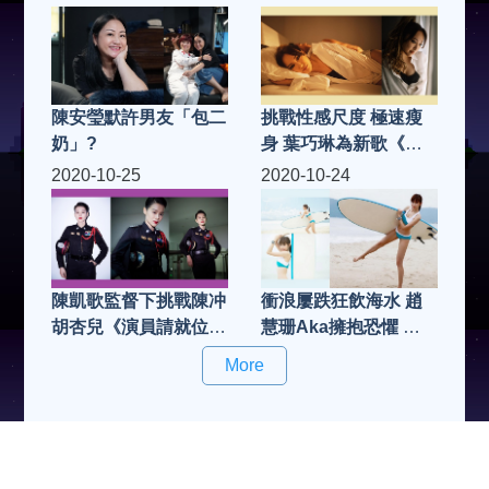
陳安瑩默許男友「包二
挑戰性感尺度 極速瘦
奶」?
身 葉巧琳為新歌《二
人份》MV 入行以來最
2020-10-25
2020-10-24
性感演出
衝浪屢跌狂飲海水 趙
陳凱歌監督下挑戰陳冲
慧珊Aka擁抱恐懼 人
胡杏兒《演員請就位
前晒小三角
2》再度晉級冇難度
More