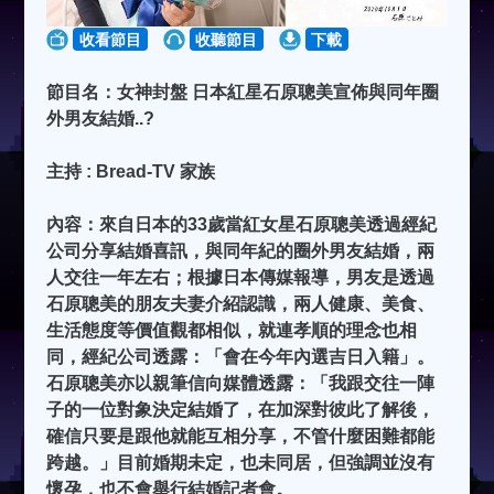
收看節目
收聽節目
下載
節目名：女神封盤 日本紅星石原聰美宣佈與同年圈
外男友結婚..?
主持 : Bread-TV 家族
內容：來自日本的33歲當紅女星石原聰美透過經紀
公司分享結婚喜訊，與同年紀的圈外男友結婚，兩
人交往一年左右；根據日本傳媒報導，男友是透過
石原聰美的朋友夫妻介紹認識，兩人健康、美食、
生活態度等價值觀都相似，就連孝順的理念也相
同，經紀公司透露：「會在今年內選吉日入籍」。
石原聰美亦以親筆信向媒體透露：「我跟交往一陣
子的一位對象決定結婚了，在加深對彼此了解後，
確信只要是跟他就能互相分享，不管什麼困難都能
跨越。」目前婚期未定，也未同居，但強調並沒有
懷孕，也不會舉行結婚記者會。