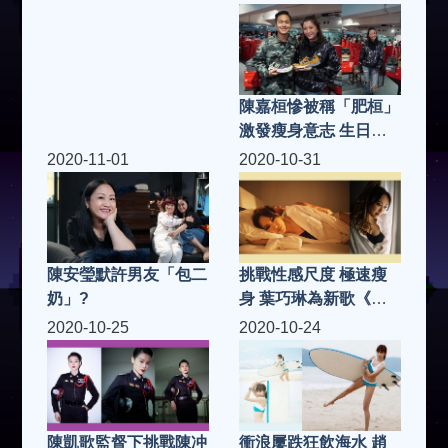
出感情百味
陳嘉桓慘被稱「肥桓」
激發瘦身意志 生日與
家人過
2020-11-01
2020-10-31
陳安瑩默許男友「包二
挑戰性感尺度 極速瘦
奶」?
身 葉巧琳為新歌《二
人份》MV 入行以來最
2020-10-25
2020-10-24
性感演出
衝浪屢跌狂飲海水 趙
陳凱歌監督下挑戰陳冲