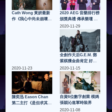
2020 AEG 音樂排行榜
Cath Wong 黃妍最新
頒獎典禮 傳承樂壇 嘉
作《我心中尚未崩壞的
許歌手音樂人
部分》MV千呼萬喚下
2020-11-29
終面世
全創作天后G.E.M. 鄧
紫棋獲金曲肯定 好歌
再一波 氣勢磅礡新單
2020-11-23
2020-11-15
曲〈萬國覺醒〉上架
自資6位數字創業 模媽
陳奕迅 Eason Chan
張穎沁進軍時裝界
第二主打《是但求其
愛》MV 說書人身份唱
2020-11-08