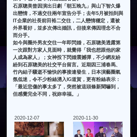
石原聰美曾因演出日劇「朝五晚九」與山下智久爆
出戀情，不過交往兩年宣告分手；去年5月被拍到與
IT企業的社長前田裕二交往，二人戀情穩定，還被
外界看好，並多次傳出婚訊，但後來傳因理念不合
而分手。
如今與圈外男友交往一年即閃婚，石原聰美透露第
一次跟對方家人見面時，就覺得「我也想跟他的家
人成為家人」；女神投下閃婚震撼彈，不少網友紛
紛到石原聰美的社交平台留言。近期因三浦春馬、
竹內結子驟逝不愉快的事接連發生，日本演藝圈氣
氛低迷，令不少粉絲湧入IG道賀，更有粉絲表示：
「最近悲傷的事太多了，突然被這頭條新聞嚇到，
但感覺完全不同，祝妳幸福。」
2020-12-07
2020-11-30