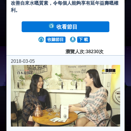
改善自來水嘅質素，令每個人能夠享有延年益壽嘅權
利。
收看節目
收聽節目
下 載
瀏覽人次:38230次
2018-03-05