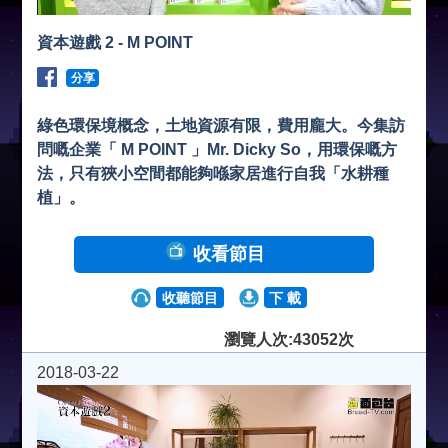
資本遊戲 2 - M POINT
分享
綠色環保境概念，土地資源有限，費用龐大。今集訪
問嘅企業「 M POINT 」Mr. Dicky So，用環保嘅方
法，只有狹小空間都能夠喺家居進行自我「水耕種
植」。
收看節目
收聽節目
下 載
瀏覽人次:43052次
2018-03-22