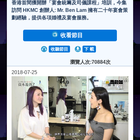
香港首間獲開辦「宴會統籌及司儀課程」培訓，今集
訪問 HKMC 創辦人: Mr. Ben Lam 擁有二十年宴會策
劃經驗，提供各項婚禮及宴會服務。
收看節目
收聽節目
下 載
瀏覽人次:70884次
2018-07-25