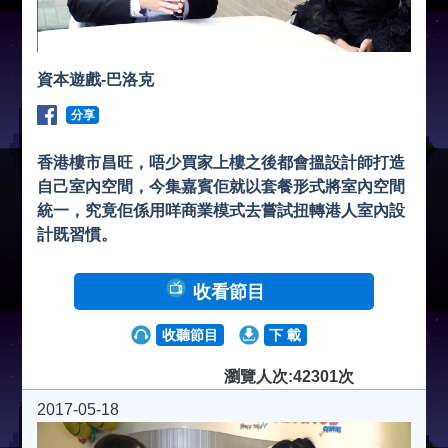
資本遊戲-巴洛克
分享
香港樓市昌旺，唔少買家上樓之後都會搵設計師打造
自己室內空間，今集嘉賓佢就以套餐形式將室內空間
統一，究竟佢係用咩商業模式去嘗試扭轉港人室內設
計既習慣。
收看節目
收聽節目
下 載
瀏覽人次:42301次
2017-05-18