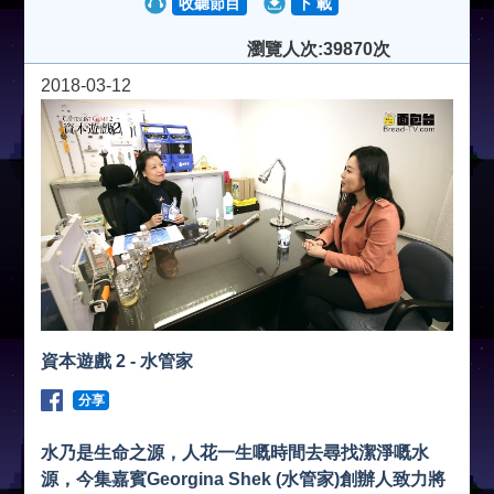
收聽節目
下 載
瀏覽人次:39870次
2018-03-12
資本遊戲 2 - 水管家
分享
水乃是生命之源，人花一生嘅時間去尋找潔淨嘅水
源，今集嘉賓Georgina Shek (水管家)創辦人致力將