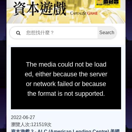
Search
The media could not be load
ed, either because the server
or network failed or because
the format is not supported.
2022-06-27
瀏覽人次:121519次
資本遊戲 2 - ALC (American Lending Centre) 美國