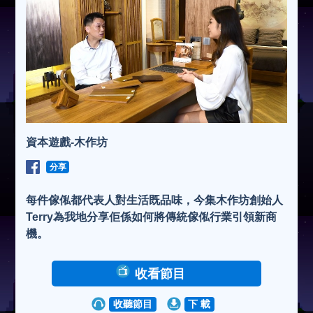
資本遊戲-木作坊
分享
每件傢俬都代表人對生活既品味，今集木作坊創始人
Terry為我地分享佢係如何將傳統傢俬行業引領新商
機。
收看節目
收聽節目
下 載