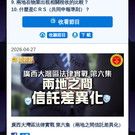
9. ⁠兩地在物業出租相關稅收的比較？
o
10. ⁠什麼是C R S（共同申報準則）？
收看節目
收聽節目
下 載
2026-04-27
廣西大灣區法律實戰 第六集（兩地之間信託差異化）