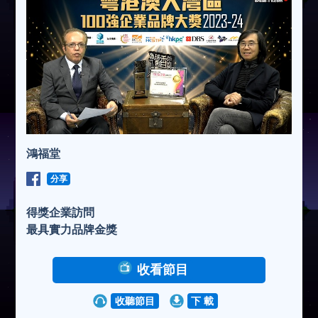
鴻福堂
分享
得獎企業訪問
最具實力品牌金獎
收看節目
收聽節目
下 載