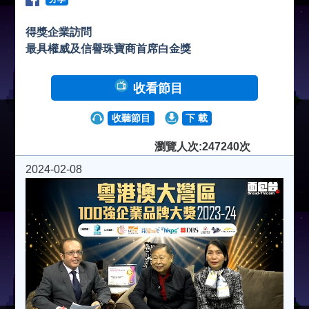
得獎企業訪問
最具權威及信譽珠寶商首席白金獎
收看節目
收聽節目
下 載
瀏覽人次:247240次
2024-02-08