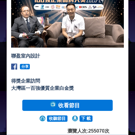
聯盈室內設計
分享
得獎企業訪問
大灣區一百強優質企業白金獎
收看節目
收聽節目
下 載
瀏覽人次:255070次