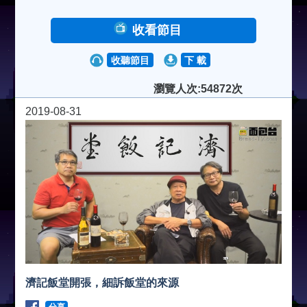
收看節目
收聽節目
下 載
瀏覽人次:54872次
2019-08-31
濟記飯堂開張，細訴飯堂的來源
分享