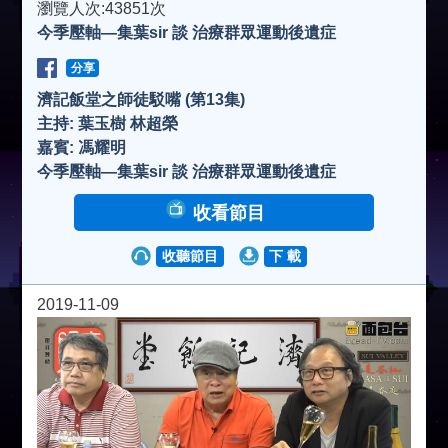
瀏覽人次:43851次
今季壓軸—集葉sir 談 治療群眾運動後遺症
分享
濟記飯堂之師徒駁嘴 (第13集)
主持: 葉玉樹 林超榮
嘉賓: 馮耀明
今季壓軸—集葉sir 談 治療群眾運動後遺症
收看節目
收聽節目
下 載
2019-11-09