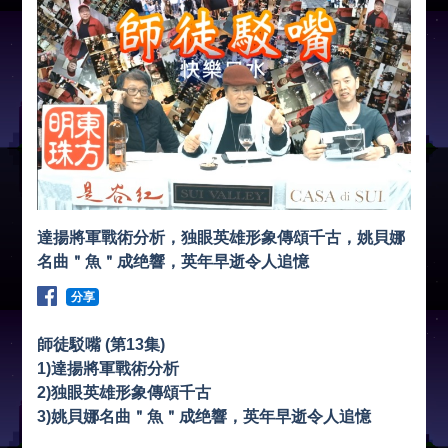
達揚將軍戰術分析，独眼英雄形象傳頌千古，姚貝娜
名曲＂魚＂成绝響，英年早逝令人追憶
分享
師徒駁嘴 (第13集)
1)達揚將軍戰術分析
2)独眼英雄形象傳頌千古
3)姚貝娜名曲＂魚＂成绝響，英年早逝令人追憶