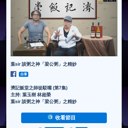
葉sir 談粥之神「梁公粥」之精妙
分享
濟記飯堂之師徒駁嘴 (第7集)
主持: 葉玉樹 林超榮
葉sir 談粥之神「梁公粥」之精妙
收看節目