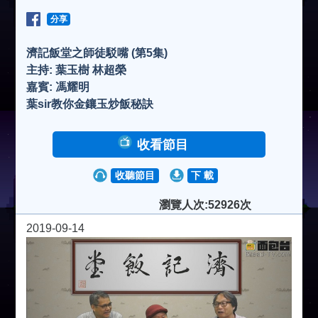
分享
濟記飯堂之師徒駁嘴 (第5集)
主持: 葉玉樹 林超榮
嘉賓: 馮耀明
葉sir教你金鑲玉炒飯秘訣
收看節目
收聽節目
下 載
瀏覽人次:52926次
2019-09-14