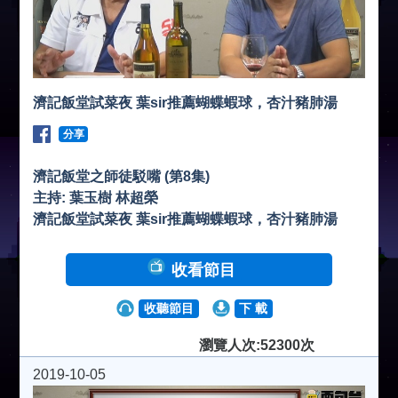
濟記飯堂試菜夜 葉sir推薦蝴蝶蝦球，杏汁豬肺湯
分享
濟記飯堂之師徒駁嘴 (第8集)
主持: 葉玉樹 林超榮
濟記飯堂試菜夜 葉sir推薦蝴蝶蝦球，杏汁豬肺湯
收看節目
收聽節目
下 載
瀏覽人次:52300次
2019-10-05