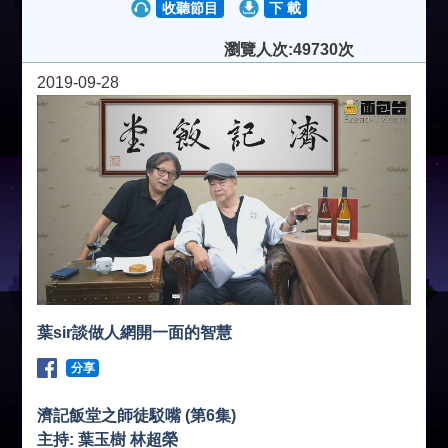
收聽節目
下 載
瀏覽人次:49730次
2019-09-28
葉sir談做人網開一面的智慧
分享
濟記飯堂之師徒駁嘴 (第6集)
主持: 葉玉樹 林超榮