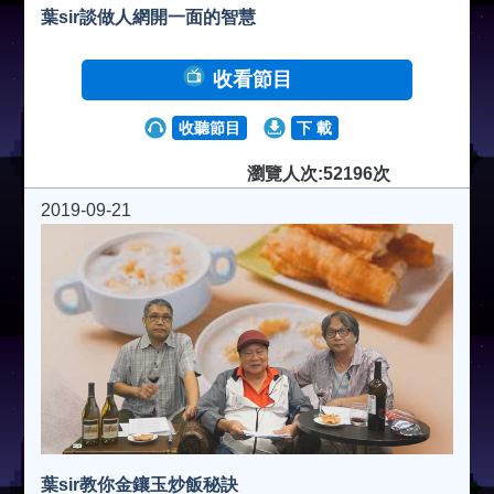
葉sir談做人網開一面的智慧
收看節目
收聽節目
下 載
瀏覽人次:52196次
2019-09-21
葉sir教你金鑲玉炒飯秘訣