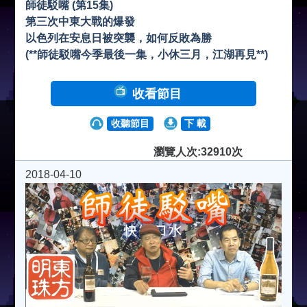
師徒駁嘴 (第15集)
第三次中東大戰的爆發
以色列在安息日被突襲，如何反敗為勝
(**師徒駁嘴今季最後一集，小休三月，江湖再見**)
收看節目
收聽節目
下 載
瀏覽人次:32910次
2018-04-10