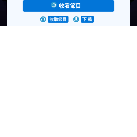
收看節目
收聽節目
下 載
瀏覽人次:24531次
2018-03-06
新年求籤的習俗，下簽你點睇，超人的花名和尼采超
人哲學 淺談，尼采哲學對近代政治影響
分享