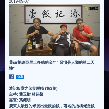
2019-09-07
葉sir暢論亞里士多德的金句“ 習慣是人類的第二天
性”
分享
濟記飯堂之師徒駁嘴 (第3集)
主持: 葉玉樹 林超榮
嘉賓: 馮耀明
廣東人最靚的米煲出最靚的飯，著名的抬橋佬煲飯