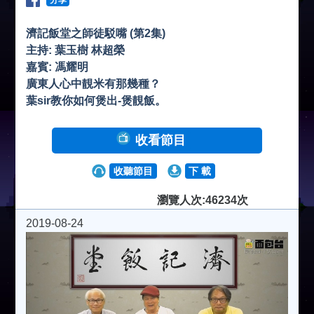
濟記飯堂之師徒駁嘴 (第2集)
主持: 葉玉樹 林超榮
嘉賓: 馮耀明
廣東人心中靚米有那幾種？
葉sir教你如何煲出-煲靚飯。
收看節目
收聽節目
下 載
瀏覽人次:46234次
2019-08-24