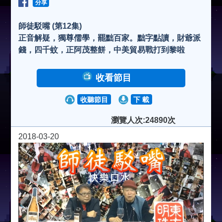
分享
師徒駁嘴 (第12集)
正音解疑，獨尊儒學，罷黜百家。黜字點讀，財爺派
錢，四千蚊，正阿茂整餅，中美貿易戰打到黎啦
收看節目
收聽節目
下 載
瀏覽人次:24890次
2018-03-20