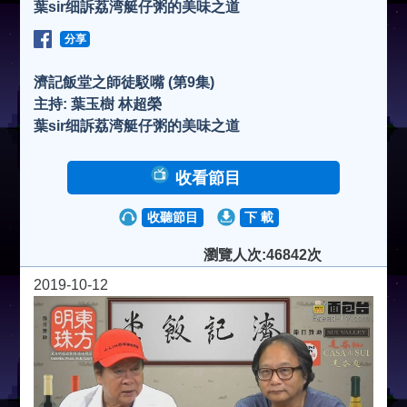
葉sir细訴荔湾艇仔粥的美味之道
分享
濟記飯堂之師徒駁嘴 (第9集)
主持: 葉玉樹 林超榮
葉sir细訴荔湾艇仔粥的美味之道
收看節目
收聽節目
下 載
瀏覽人次:46842次
2019-10-12