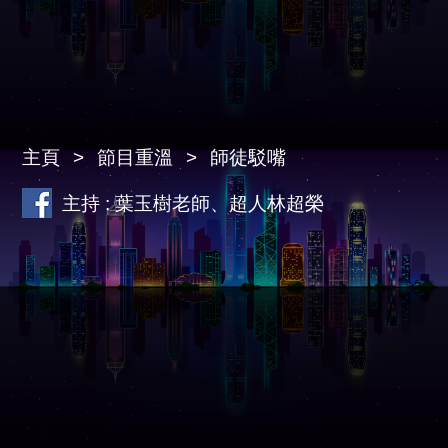
主頁
節目重溫
師徒駁嘴
主持 : 葉玉樹老師、超人林超榮