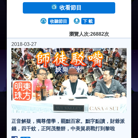
收看節目
收聽節目
下 載
瀏覽人次:26882次
2018-03-27
正音解疑，獨尊儒學，罷黜百家。黜字點讀，財爺派
錢，四千蚊，正阿茂整餅，中美貿易戰打到黎啦