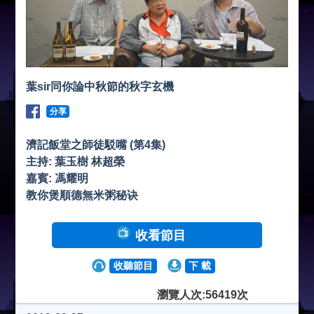
葉sir同你論中秋節的秋字玄機
分享
濟記飯堂之師徒駁嘴 (第4集)
主持: 葉玉樹 林超榮
嘉賓: 馮耀明
教你煲順德無米粥秘诀
收看節目
收聽節目
下 載
瀏覽人次:56419次