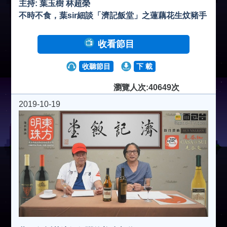
主持: 葉玉樹 林超榮
不時不食，葉sir細談「濟記飯堂」之蓮藕花生炆豬手
收看節目
收聽節目
下 載
瀏覽人次:40649次
2019-10-19