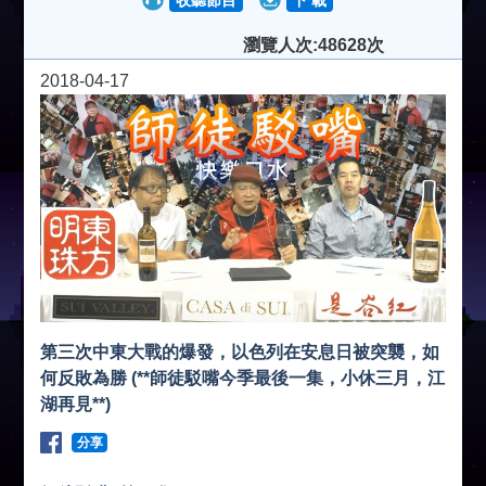
收聽節目
下 載
瀏覽人次:48628次
2018-04-17
第三次中東大戰的爆發，以色列在安息日被突襲，如
何反敗為勝 (**師徒駁嘴今季最後一集，小休三月，江
湖再見**)
分享