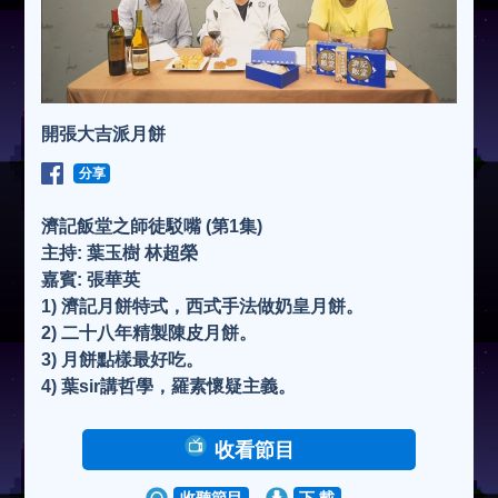
開張大吉派月餅
分享
濟記飯堂之師徒駁嘴 (第1集)
主持: 葉玉樹 林超榮
嘉賓: 張華英
1) 濟記月餅特式，西式手法做奶皇月餅。
2) 二十八年精製陳皮月餅。
3) 月餅點樣最好吃。
4) 葉sir講哲學，羅素懷疑主義。
收看節目