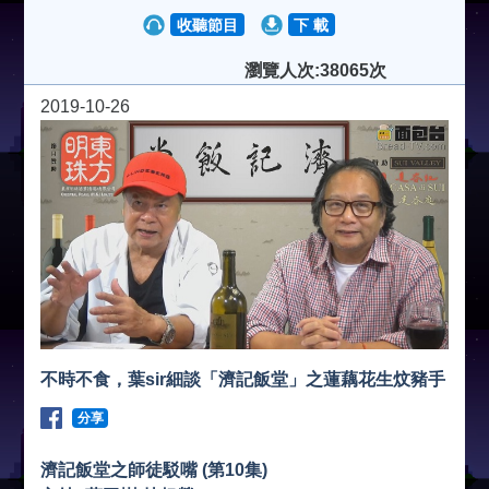
收聽節目
下 載
瀏覽人次:38065次
2019-10-26
不時不食，葉sir細談「濟記飯堂」之蓮藕花生炆豬手
分享
濟記飯堂之師徒駁嘴 (第10集)