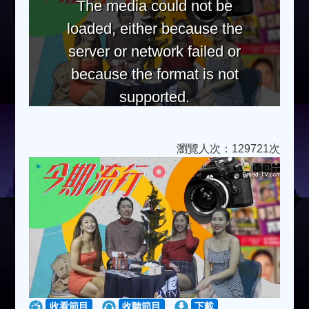
The media could not be
loaded, either because the
server or network failed or
because the format is not
supported.
瀏覽人次：129721次
收看節目
收聽節目
下載