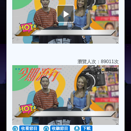
Play
Video
瀏覽人次：89011次
收看節目
收聽節目
下載