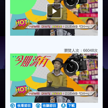
Play
Video
瀏覽人次：66048次
收看節目
收聽節目
下載