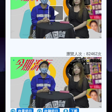
Play
Video
瀏覽人次：82462次
收看節目
收聽節目
下載