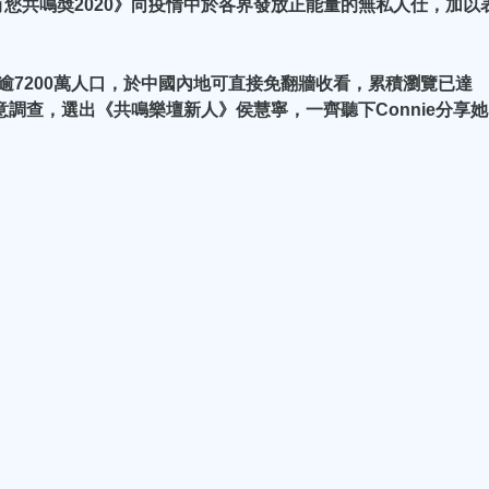
您共鳴奬2020》向疫情中於各界發放正能量的無私人仕，加以
逾7200萬人口，於中國內地可直接免翻牆收看，累積瀏覽已達
意調查，選出《共鳴樂壇新人》侯慧寧，一齊聽下Connie分享她