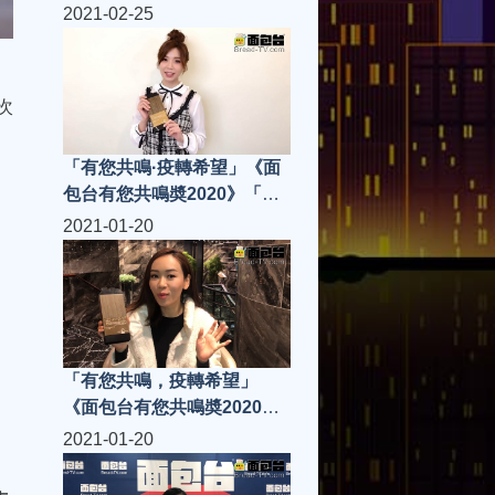
鳴金曲」何雁詩 -《致有夢想
2021-02-25
的人》
次
「有您共鳴·疫轉希望」《面
包台有您共鳴奬2020》「共
鳴樂壇新人」Vera廖貝瑩
2021-01-20
「有您共鳴，疫轉希望」
《面包台有您共鳴奬2020》
「共鳴樂壇新人」楊思琦
2021-01-20