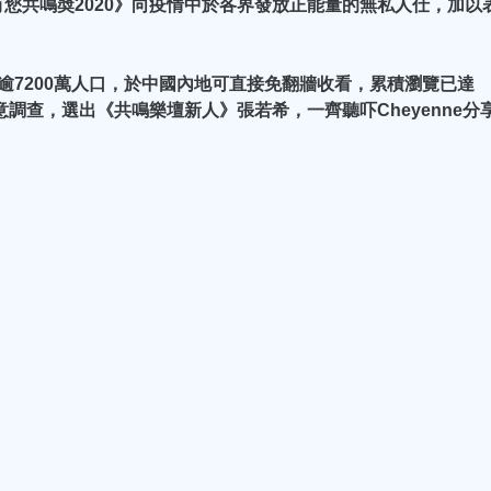
您共鳴奬2020》向疫情中於各界發放正能量的無私人仕，加以
逾7200萬人口，於中國內地可直接免翻牆收看，累積瀏覽已達
意調查，選出《共鳴樂壇新人》張若希，一齊聽吓Cheyenne分