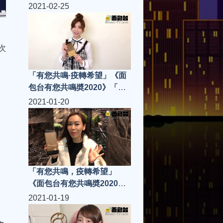
鳴金曲」何雁詩 -《致有夢想
2021-02-25
的人》
次
「有您共鳴·疫轉希望」《面
包台有您共鳴奬2020》「共
鳴樂壇新人」Vera廖貝瑩
2021-01-20
「有您共鳴，疫轉希望」
《面包台有您共鳴奬2020》
「共鳴樂壇新人」楊思琦
2021-01-19