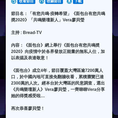
收看節目
收聽節目
下載
節目名：「有您共鳴·疫轉希望」《面包台有您共鳴
奬2020》「共鳴樂壇新人」Vera廖貝瑩
主持 : Bread-TV
內容：《面包台》網上舉行《面包台有您共鳴奬
2020》向疫情中於各界發放正能量的無私人仕，加
以表掦及表達敬意！
《面包台》成立4年，節目覆蓋大灣區逾7200萬人
口，於中國內地可直接免翻牆收看，累積瀏覽已達
2300萬的人次。經本台於大灣區的民意調查，選出
《共鳴樂壇新人》Vera廖貝瑩，一齊睇睇Vera分享
她的得獎感受啦....
再次恭喜廖貝瑩！