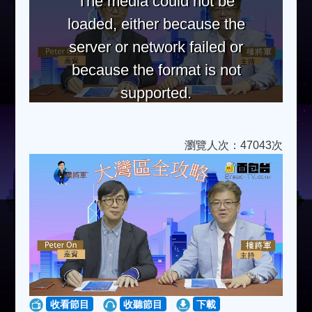
The media could not be
loaded, either because the
server or network failed or
because the format is not
supported.
瀏覽人次：47043次
收看節目
收聽節目
下載