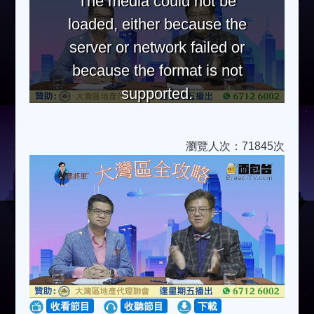
The media could not be
loaded, either because the
server or network failed or
because the format is not
supported.
瀏覽人次：71845次
收看節目
收聽節目
下載