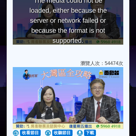
The media could not be
loaded, either because the
server or network failed or
because the format is not
supported.
瀏覽人次：54474次
收看節目
收聽節目
下載