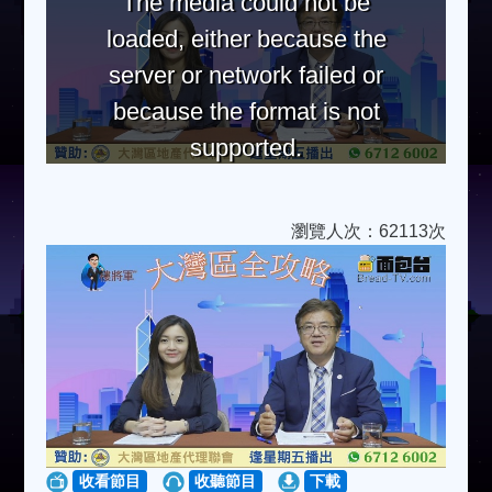
The media could not be
loaded, either because the
server or network failed or
because the format is not
supported.
瀏覽人次：62113次
收看節目
收聽節目
下載