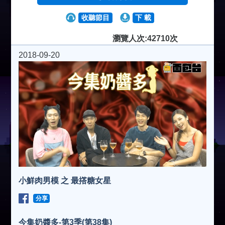
收聽節目
下 載
瀏覽人次:42710次
2018-09-20
小鮮肉男模 之 最撘糖女星
分享
今集奶醬多-第3季(第38集)