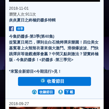
a
2018-11-01
瀏覽人次:911次
炎炎夏日之終極奶醬多特輯
y
分享
V
今集奶醬多-第3季(第40集)
捉緊夏日尾巴，彈到去白石燒烤彈床樂園！四位美女
嘉賓著上火辣辣衣著來個大激鬥。滑梯爆波波、鬥快
i
跳彈床等遊戲邊隊會贏？中間又點刺激法？望實終極
版 - 今集奶醬多！<奶醬多 -第三季完>
d
*來緊全新節目<今期流行>見！
e
收看節目
收聽節目
下 載
o
2018-09-27