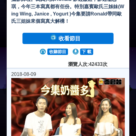
琪，今年三本寫真都有佢份。特別嘉賓歐氏三姊妹(W
ing Wing, Janice , Yogurt )今集要請Ronald帶同歐
氏三姐妹來個寫真大解構！
收看節目
收聽節目
下 載
瀏覽人次:42433次
2018-08-09