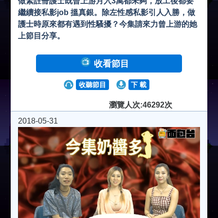
做緊註冊護士既曾上游月入3萬都未夠，放工後都要
繼續接私影job 搵真銀。除左性感私影引人入勝，做
護士時原來都有遇到性騷擾？今集請來力曾上游的她
上節目分享。
收看節目
收聽節目
下 載
瀏覽人次:46292次
2018-05-31