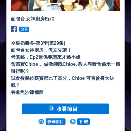
面包台.女神廚房Ep 2
分享
今集奶醬多-第3季(第29集)
面包台女神廚房，煮左先講！
考煮藝，Ep2緊係要請來才藝小姐
曾茜寶Chloe 。做教師既Chloe, 教人整野食係米一樣
咁得呢？
試食後幾位嘉賓都比了高分，Chloe 可否晉身大決
戰？
吞拿魚沙律飛船
收看節目
收聽節目
下 載