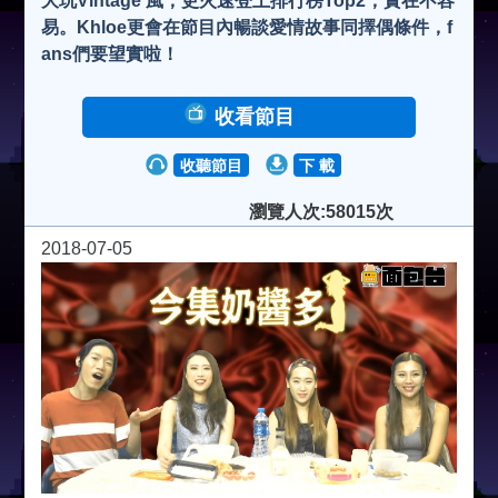
大玩Vintage 風，更火速登上排行榜Top2，實在不容
易。Khloe更會在節目內暢談愛情故事同擇偶條件，f
ans們要望實啦！
收看節目
收聽節目
下 載
瀏覽人次:58015次
2018-07-05