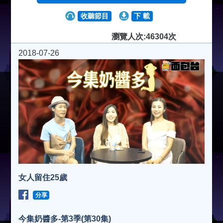
收聽節目
下 載
瀏覽人次:46304次
2018-07-26
女人留住25歲
分享
今集奶醬多-第3季(第30集)