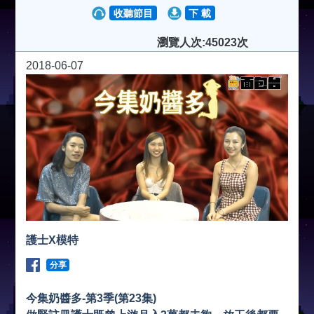
收聽節目
下 載
瀏覽人次:45023次
2018-06-07
護士X模特
分享
今集奶醬多-第3季(第23集)