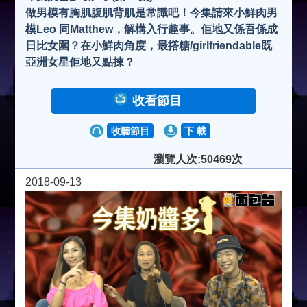
做男模有胸肌腹肌背肌是常識吧！今集請來小鮮肉男
模Leo 同Matthew，解構入行趣事。佢地又係吾係成
日比女圍？在小鮮肉角度，最撘糖/girlfriendable既
亞洲女星佢地又點揀？
收看節目
收聽節目
下 載
瀏覽人次:50469次
2018-09-13