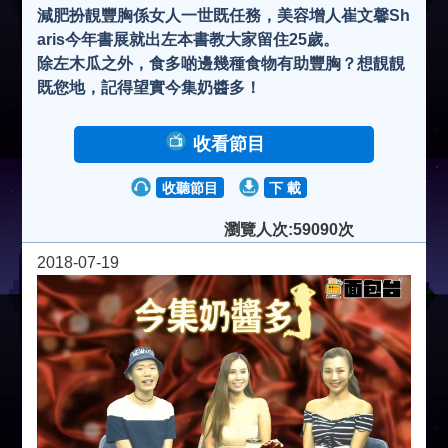
減肥扮靚豐胸係女人一世既任務，美容增人崔文馨Sh
aris今年書展就出左本書教大家留住25歲。
除左木瓜之外，食多啲邊幾種食物有助豐胸？想靚靚
既您地，記得望實今集奶醬多！
收看節目
收聽節目
下 載
瀏覽人次:59090次
2018-07-19