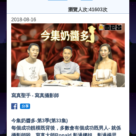
瀏覽人次:41603次
2018-08-16
寫真聖手 - 寫真攝影師
分享
今集奶醬多-第3季(第33集)
每個成功靚模既背後，多數會有個成功既男人- 就係
攝影師啦。
寫真大師Ronald 影過娜姐，影過楊思