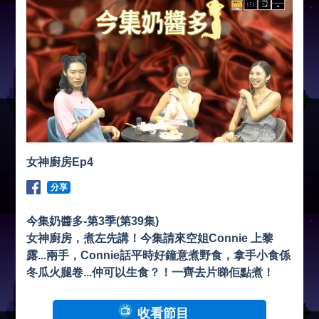
女神廚房Ep4
分享
今集奶醬多-第3季(第39集)
女神廚房，煮左先講！今集請來空姐Connie 上黎
露...兩手，Connie話平時好鐘意煮野食，拿手小食係
冬瓜火腿卷...仲可以生食？！一齊去片睇佢點煮！
收看節目