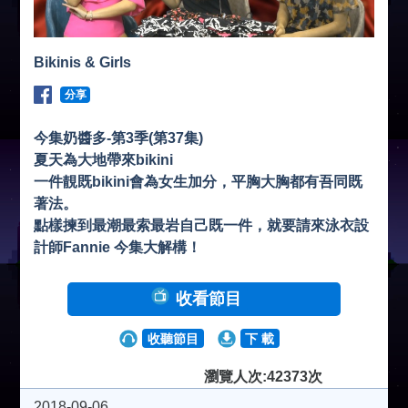
Bikinis & Girls
分享
今集奶醬多-第3季(第37集)
夏天為大地帶來bikini
一件靚既bikini會為女生加分，平胸大胸都有吾同既
著法。
點樣揀到最潮最索最岩自己既一件，就要請來泳衣設
計師Fannie 今集大解構！
收看節目
收聽節目
下 載
瀏覽人次:42373次
2018-09-06