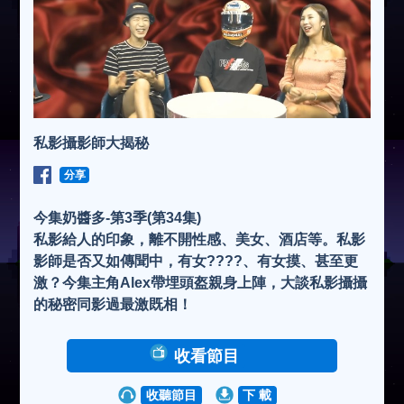
私影攝影師大揭秘
分享
今集奶醬多-第3季(第34集)
私影給人的印象，離不開性感、美女、酒店等。私影
影師是否又如傳聞中，有女????、有女摸、甚至更
激？今集主角Alex帶埋頭盔親身上陣，大談私影攝攝
的秘密同影過最激既相！
收看節目
收聽節目
下 載