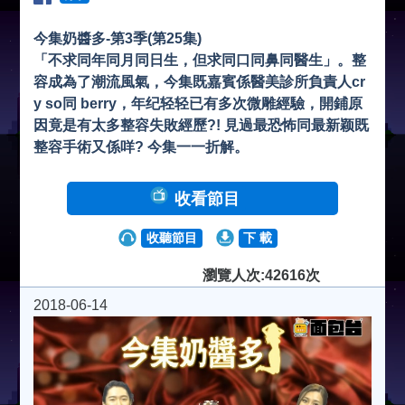
今集奶醬多-第3季(第25集)
「不求同年同月同日生，但求同口同鼻同醫生」。整
容成為了潮流風氣，今集既嘉賓係醫美診所負責人cr
y so同 berry，年纪轻轻已有多次微雕經驗，開鋪原
因竟是有太多整容失敗經歷?! 見過最恐怖同最新颖既
整容手術又係咩? 今集一一折解。
收看節目
收聽節目
下 載
瀏覽人次:42616次
2018-06-14