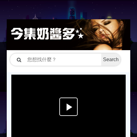
Search
P
l