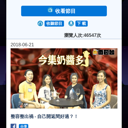
收看節目
收聽節目
下 載
瀏覽人次:46547次
2018-06-21
整容整出禍 - 自己開返間好過？！
分享