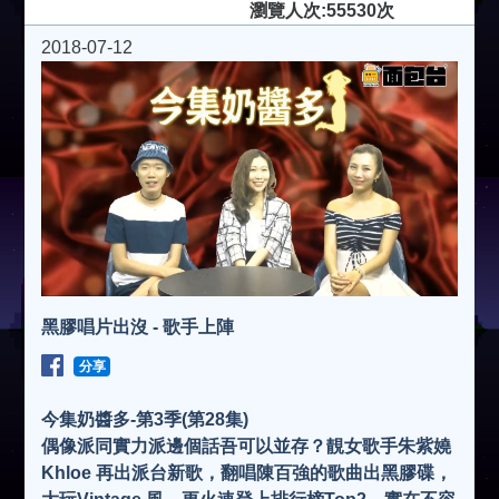
瀏覽人次:55530次
2018-07-12
黑膠唱片出沒 - 歌手上陣
分享
今集奶醬多-第3季(第28集)
偶像派同實力派邊個話吾可以並存？靚女歌手朱紫嬈
Khloe 再出派台新歌，翻唱陳百強的歌曲出黑膠碟，