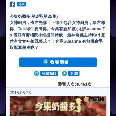
分享
今集奶醬多-第3季(第35集)
女神廚房，煮左先講！上得面包台女神廚房，除左睇
得、Talk得仲要煮得。今集有新加坡小姐Susanna T
o 煮好有賣相既小蝦撻同特飲，最神奇係主持Karl 竟
然有食女神整既菜式？！究竟Susanna 有無機會爭
取冠軍寶座呢？
收看節目
收聽節目
下 載
瀏覽人次:46461次
2018-08-23