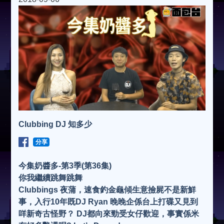
Clubbing DJ 知多少
分享
今集奶醬多-第3季(第36集)
你我繼續跳舞跳舞
Clubbings 夜蒲，速食釣金龜傾生意撿屍不是新鮮
事，入行10年既DJ Ryan 晚晚企係台上打碟又見到
咩新奇古怪野？ DJ都向來勁受女仔歡迎，事實係米