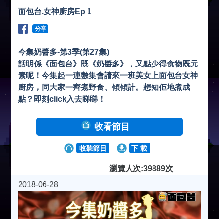
面包台.女神廚房Ep 1
分享
今集奶醬多-第3季(第27集)
話明係《面包台》既《奶醬多》，又點少得食物既元
素呢！今集起一連數集會請來一班美女上面包台女神
廚房，同大家一齊煮野食、傾傾計。想知佢地煮成
點？即刻click入去睇睇！
收看節目
收聽節目
下 載
瀏覽人次:39889次
2018-06-28