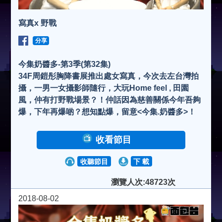
寫真x 野戰
分享
今集奶醬多-第3季(第32集)
34F周鎧彤胸降書展推出處女寫真，今次去左台灣拍
攝，一男一女攝影師隨行，大玩Home feel , 田園
風，仲有打野戰場景？！仲話因為慈善關係今年吾夠
爆，下年再爆啲？想知點爆，留意<今集.奶醬多>！
收看節目
收聽節目
下 載
瀏覽人次:48723次
2018-08-02