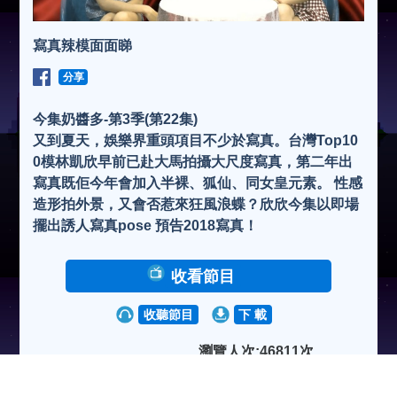
寫真辣模面面睇
分享
今集奶醬多-第3季(第22集)
又到夏天，娛樂界重頭項目不少於寫真。台灣Top10
0模林凱欣早前已赴大馬拍攝大尺度寫真，第二年出
寫真既佢今年會加入半裸、狐仙、同女皇元素。 性感
造形拍外景，又會否惹來狂風浪蝶？欣欣今集以即場
擺出誘人寫真pose 預告2018寫真！
收看節目
收聽節目
下 載
瀏覽人次:46811次
2018-05-24