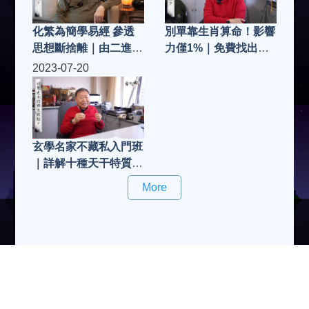
化繁為簡學易經 參透
別單靠生肖算命！影響
思想斷捨離｜由二進制
力僅1%｜免費找出四
看八卦誕生 六十四卦
柱八字 留意出生時辰
2023-07-20
有數得計｜岑逸飛詳解
誤差｜萬事皆要五行匹
卦爻結構 凶兆集中人
配 善用運程找合作拍
生什麼階段？
檔｜從量子力學看八字
同人為何不同命？
玄學名家不藏私入門班
｜詳解十種天干特質
善用地支避相沖鬥爭｜
More
萬物不離五行相生相剋
拆解中國宇宙起源觀