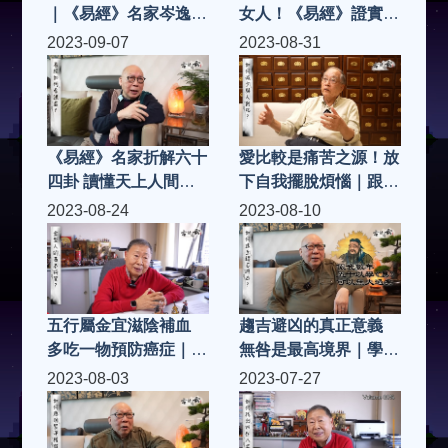
｜《易經》名家岑逸飛
女人！《易經》證實了
教你陰陽養生術｜別再
這個消息｜愛情是無心
2023-09-07
2023-08-31
誤解中庸之道 正確找
之感 為何婚姻是戀愛
出身體均衡點
墳墓？｜文化名人岑逸
飛開講 跳出三維看人
間世｜健康嗎
《易經》名家折解六十
愛比較是痛苦之源！放
四卦 讀懂天上人間定
下自我擺脫煩惱｜跟著
律｜自我提升有秘訣
天才唐鳳學放空 忙裡
2023-08-24
2023-08-10
只須培養一種特質｜自
偷閒有妙處｜讀懂莊子
甘墮落極容易 否極泰
「天地一體」觀 改善
來須修行
心靈健康
五行屬金宜滋陰補血
趨吉避凶的真正意義
多吃一物預防癌症｜移
無咎是最高境界｜學懂
民西方有原因 人才回
古人智慧 改善睡眠擺
2023-08-03
2023-07-27
流須等2025年｜金型
脫煩惱｜探究《易經》
人是外貌擔當 重情重
哲學內涵：乾以易知
義有安全感
坤以簡能