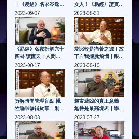
｜《易經》名家岑逸飛
女人！《易經》證實了
教你陰陽養生術｜別再
這個消息｜愛情是無心
2023-09-07
2023-08-31
誤解中庸之道 正確找
之感 為何婚姻是戀愛
出身體均衡點
墳墓？｜文化名人岑逸
飛開講 跳出三維看人
間世｜健康嗎
《易經》名家折解六十
愛比較是痛苦之源！放
四卦 讀懂天上人間定
下自我擺脫煩惱｜跟著
律｜自我提升有秘訣
天才唐鳳學放空 忙裡
2023-08-17
2023-08-10
只須培養一種特質｜自
偷閒有妙處｜讀懂莊子
甘墮落極容易 否極泰
「天地一體」觀 改善
來須修行
心靈健康
拆解時間管理盲點 犧
趨吉避凶的真正意義
牲睡眠無補於事｜別對
無咎是最高境界｜學懂
每件事有反應！學會
古人智慧 改善睡眠擺
2023-08-03
2023-07-27
「無為」療癒心靈｜哲
脫煩惱｜探究《易經》
學教授陶國璋：內心是
哲學內涵：乾以易知
自由起點
坤以簡能