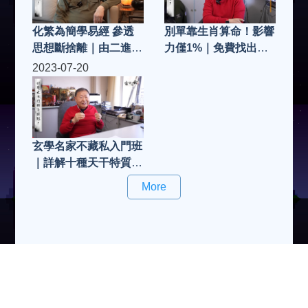
化繁為簡學易經 參透
別單靠生肖算命！影響
思想斷捨離｜由二進制
力僅1%｜免費找出四
看八卦誕生 六十四卦
柱八字 留意出生時辰
2023-07-20
有數得計｜岑逸飛詳解
誤差｜萬事皆要五行匹
卦爻結構 凶兆集中人
配 善用運程找合作拍
生什麼階段？
檔｜從量子力學看八字
同人為何不同命？
玄學名家不藏私入門班
｜詳解十種天干特質
善用地支避相沖鬥爭｜
More
萬物不離五行相生相剋
拆解中國宇宙起源觀