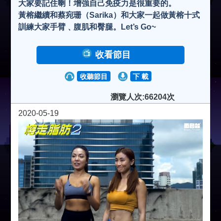
大家要記住喇！增強自己免疫力是很重要的。
黃榕繼續和蔡宛珊（Sarika）和大家一起做黃榕十式
訓練大家手臂﹑腹肌和臀腿。Let’s Go~
收看節目
收聽節目
下 載
瀏覽人次:66204次
2020-05-19