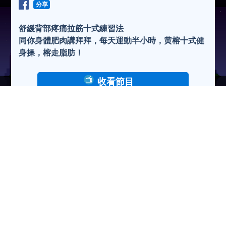
分享
舒緩背部疼痛拉筋十式練習法
同你身體肥肉講拜拜，每天運動半小時，黄榕十式健
身操，榕走脂肪！
收看節目
收聽節目
下 載
瀏覽人次:72647次
2019-10-09