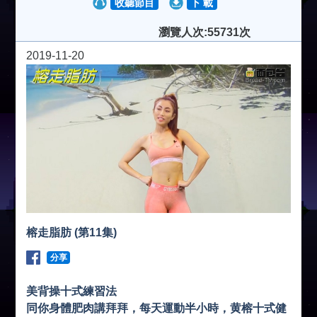
收聽節目
下 載
瀏覽人次:55731次
2019-11-20
榕走脂肪 (第11集)
分享
美背操十式練習法
同你身體肥肉講拜拜，每天運動半小時，黄榕十式健