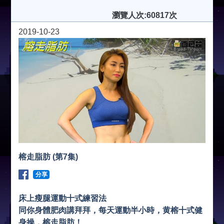
瀏覽人次:60817次
2019-10-23
榕走脂肪 (第7集)
分享
床上瘦腿運動十式練習法
同你身體肥肉講拜拜，每天運動半小時，黄榕十式健
身操，榕走脂肪！