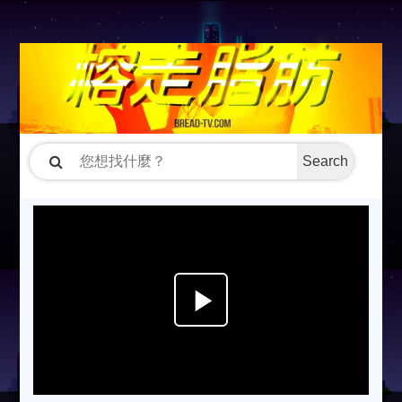
Search
P
l