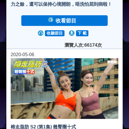
力之餘，還可以保持心境開朗，唔洗怕屈到病啦！
收看節目
收聽節目
下 載
瀏覽人次:66174次
2020-05-06
榕走脂肪 S2 (第1集) 翹臀圈十式