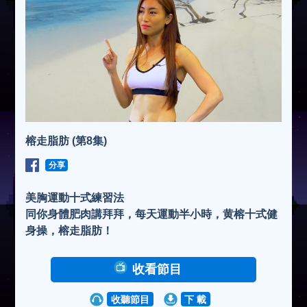
榕走脂肪 (第8集)
分享
美胸運動十式練習法
同你身體肥肉講拜拜，每天運動半小時，黄榕十式健
身操，榕走脂肪！
收看節目
收聽節目
下 載