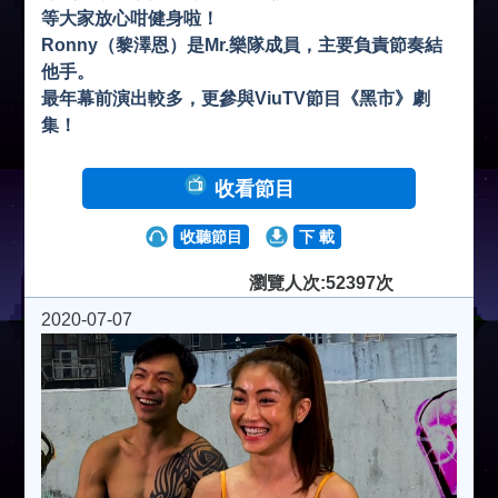
等大家放心咁健身啦！
Ronny（黎澤恩）是Mr.樂隊成員，主要負責節奏結
他手。
最年幕前演出較多，更參與ViuTV節目《黑市》劇
集！
收看節目
收聽節目
下 載
瀏覽人次:52397次
2020-07-07