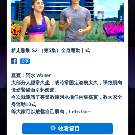
榕走脂肪 S2 （第5集）全身運動十式
分享
嘉賓：阿水 Walter
大部分人經常久坐，或時常固定姿勢太久，導致肌肉
僵硬緊繃而引起酸痛。
今次就邀請了專業教練阿水擔任兩集嘉賓，教大家全
身運動10式
等大家可以放鬆自己肌肉，Let’s Go~
收看節目