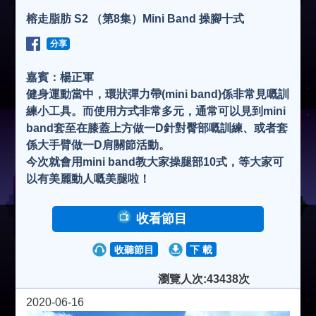
榕走脂肪 S2 （第8集）Mini Band 操腳十式
分享
嘉賓：楊正軍
健身運動當中，環狀彈力帶(mini band)係非常見嘅訓
練小工具。而使用方式非常多元，通常可以見到mini
band套至在膝蓋上方做一D針對臀部嘅訓練、或者套
係大手臂做一D肩關節活動。
今次就會用mini band教大家操腿部10式，等大家可
以有美麗動人嘅美腿啦！
收看節目
收聽節目
下 載
瀏覽人次:43438次
2020-06-16