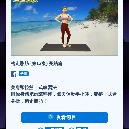
榕走脂肪 (第12集) 完結篇
分享
美肩頸拉筋十式練習法
同你身體肥肉講拜拜，每天運動半小時，黄榕十式健
身操，榕走脂肪！
收看節目