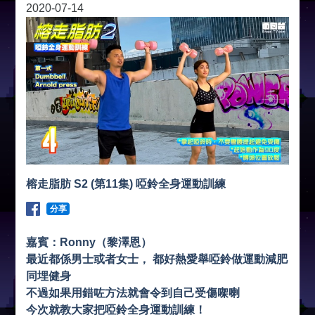
2020-07-14
榕走脂肪 S2 (第11集) 啞鈴全身運動訓練
分享
嘉賓：Ronny（黎澤恩）
最近都係男士或者女士， 都好熱愛舉啞鈴做運動減肥
同埋健身
不過如果用錯咗方法就會令到自己受傷㗎喇
今次就教大家把啞鈴全身運動訓練！