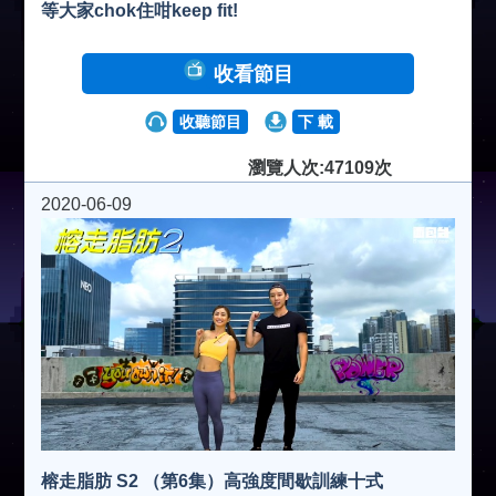
等大家chok住咁keep fit!
收看節目
收聽節目
下 載
瀏覽人次:47109次
2020-06-09
榕走脂肪 S2 （第6集）高強度間歇訓練十式