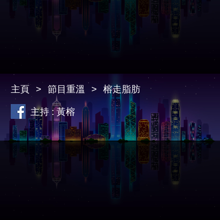
主頁
節目重溫
榕走脂肪
主持 : 黃榕