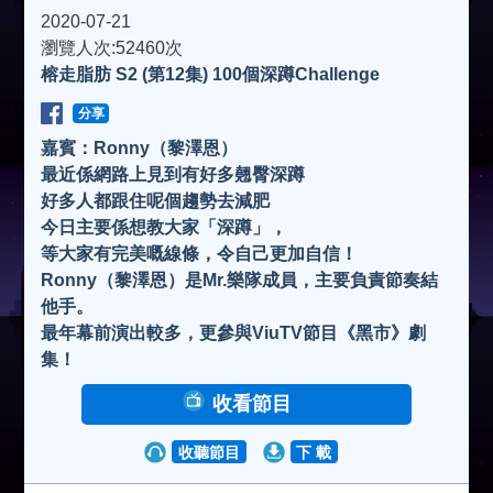
a
2020-07-21
瀏覽人次:52460次
榕走脂肪 S2 (第12集) 100個深蹲Challenge
y
分享
V
嘉賓：Ronny（黎澤恩）
最近係網路上見到有好多翹臀深蹲
好多人都跟住呢個趨勢去減肥
i
今日主要係想教大家「深蹲」，
等大家有完美嘅線條，令自己更加自信！
d
Ronny（黎澤恩）是Mr.樂隊成員，主要負責節奏結
他手。
最年幕前演出較多，更參與ViuTV節目《黑市》劇
e
集！
收看節目
o
收聽節目
下 載