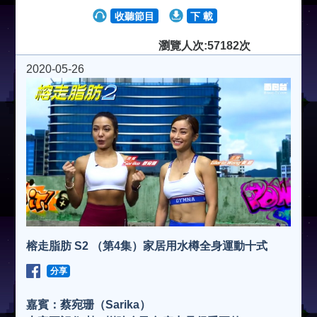
收聽節目
下 載
瀏覽人次:57182次
2020-05-26
榕走脂肪 S2 （第4集）家居用水樽全身運動十式
分享
嘉賓：蔡宛珊（Sarika）