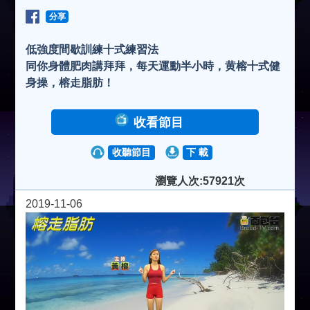
分享
低強度間歇訓練十式練習法
同你身體肥肉講拜拜，每天運動半小時，黄榕十式健
身操，榕走脂肪！
收看節目
收聽節目
下 載
瀏覽人次:57921次
2019-11-06