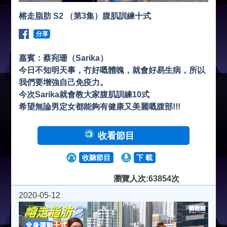
榕走脂肪 S2 （第3集）腹肌訓練十式
分享
嘉賓：蔡宛珊（Sarika）
今日不知明天事，冇好嘅體魄，就會好易生病，所以
我們要增強自己免疫力。
今次Sarika就會教大家腹肌訓練10式
希望無論男定女都能夠有健康又美麗嘅腹部!!!
收看節目
收聽節目
下 載
瀏覽人次:63854次
2020-05-12