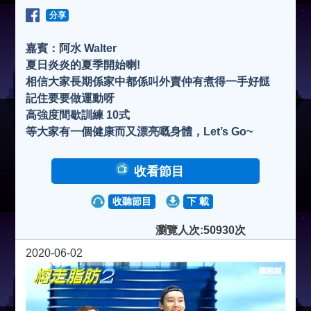
分享
嘉賓：阿水 Walter
夏日炎炎的夏季開始喇!
相信大家長期係家中都係叫外賣仲有煮得一手好餸
記住要要做運動呀
高強度間歇訓練 10式
等大家有一個健康而又漂亮嘅身體，Let’s Go~
收看節目
收聽節目
下 載
瀏覽人次:50930次
2020-06-02