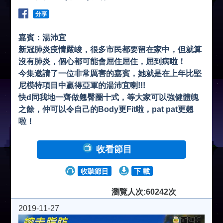
分享
嘉賓：湯沛宜
新冠肺炎疫情嚴峻，很多市民都要留在家中，但就算
沒有肺炎，個心都可能會屈住屈住，屈到病啦！
今集邀請了一位非常厲害的嘉賓，她就是在上年比堅
尼模特項目中贏得亞軍的湯沛宜喇!!!
快d同我地一齊做翹臀圈十式，等大家可以強健體魄
之餘，仲可以令自己的Body更Fit啦，pat pat更翹
啦！
收看節目
收聽節目
下 載
瀏覽人次:60242次
2019-11-27