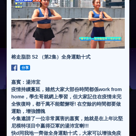
榕走脂肪 S2 （第2集）全身運動十式
分享
嘉賓：湯沛宜
疫情持續蔓延，雖然大家大部份時間都係work from
home，學生哥就網上學習，但大家記住在疫情未完
全恢復時，都千萬不能鬆懈呀! 在空餘的時間都要做
運動，增強體魄
今集邀請了一位非常厲害的嘉賓，她就是在上年比堅
尼模特項目中贏得亞軍的湯沛宜喇!!!
快d同我地一齊做全身運動十式，大家可以增強免疫