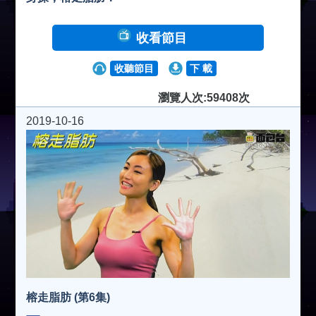
收看節目
收聽節目
下 載
瀏覽人次:59408次
2019-10-16
榕走脂肪 (第6集)