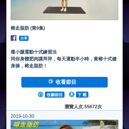
榕走脂肪 (第9集)
分享
瘦小腿運動十式練習法
同你身體肥肉講拜拜，每天運動半小時，黄榕十式健
身操，榕走脂肪！
收看節目
收聽節目
下 載
瀏覽人次:55672次
2019-10-30