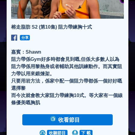
榕走脂肪 S2 (第10集) 阻力帶練胸十式
分享
嘉賓：Shawn
阻力帶係Gym好多時都會見到嘅,但係大多數人以為
阻力帶係用黎熱身或者輔助其他訓練動作。而其實阻
力帶以用來鍛煉架。
只要用岩方法，係家中配一個阻力帶都係一個好好嘅
選擇黎
而今次就會教大家阻力帶練胸10式。等大家有一個線
條優美嘅胸肌
收看節目
收聽節目
下 載