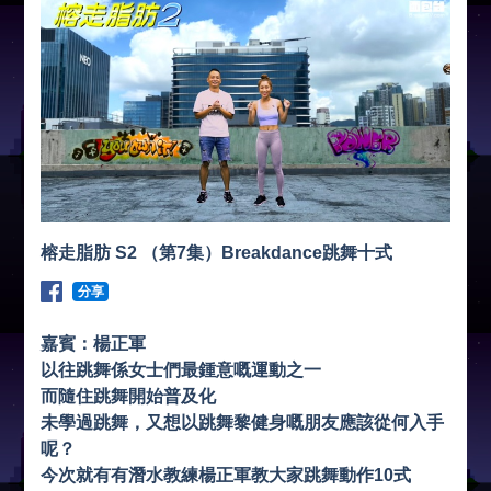
榕走脂肪 S2 （第7集）Breakdance跳舞十式
分享
嘉賓：楊正軍
以往跳舞係女士們最鍾意嘅運動之一
而隨住跳舞開始普及化
未學過跳舞，又想以跳舞黎健身嘅朋友應該從何入手
呢？
今次就有有潛水教練楊正軍教大家跳舞動作10式